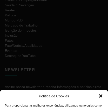
Saúde / Prevenção
Reatech
Política
Mundo PcD
Mercado de Trabalho
Isenção de Impostos
Inclusão
Fatos
Fato/Notícia/Atualidades
Eventos
Destaques YouTube
NEWSLETTER
Assine nossa newsletter e receba informações e notícias direto
no seu e-mail.
Política de Cookies
Para proporcionar as melhores experiências, utilizamos tecnologias como