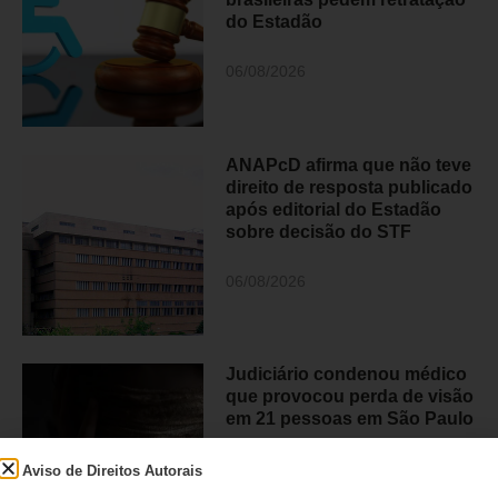
do Estadão
06/08/2026
ANAPcD afirma que não teve
direito de resposta publicado
após editorial do Estadão
sobre decisão do STF
06/08/2026
Judiciário condenou médico
que provocou perda de visão
em 21 pessoas em São Paulo
05/08/2026
Aviso de Direitos Autorais