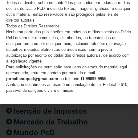
Todos os direitos sobre os conteúdos publicados em todas as mídias
sociais do Diário PcD, incluindo textos, imagens, gráficos, e qualquer
outro material, estão reservados e são protegidos pelas leis de
direitos autorais.
Todos os Direitos Reservados.
CATEGORIAS
Nenhuma parte das publicações em todas as mídias sociais do Diário
PcD devem ser reproduzidas, distribuídas, ou transmitidas de
qualquer forma ou por qualquer meio, incluindo fotocópia, gravação,
Acessibilidade
ou outros métodos eletrônicos ou mecânicos, sem a prévia
Artigo/Opinião
autorização por escrito do titular dos direitos autorais, de acordo com
a legislação vigente.
Atualidades
Para solicitações de permissão para usos diversos do material aqui
apresentado, entre em contato por meio do e-mail
Destaques
jornalismopcd@gmail.com
ou telefone
11.99699 9955
.
A infração dos direitos autorais é uma violação de Lei Federal 9.610,
Fatos
passível de sanções civis e criminais.
Inclusão
Isenção de Impostos
Mercado de Trabalho
Mundo PcD