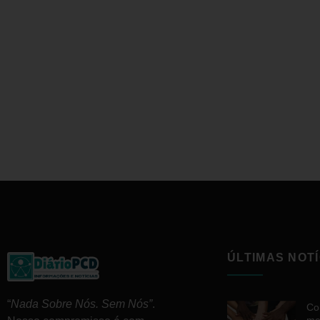
ÚLTIMAS NOTÍ
“
Nada Sobre Nós. Sem Nós”
.
Co