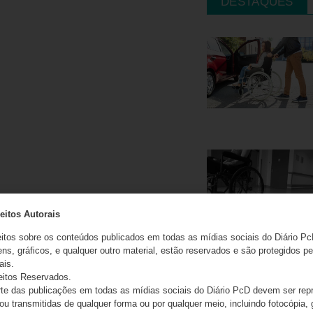
DESTAQUES
eitos Autorais
eitos sobre os conteúdos publicados em todas as mídias sociais do Diário Pc
ns, gráficos, e qualquer outro material, estão reservados e são protegidos pe
ais.
eitos Reservados.
e das publicações em todas as mídias sociais do Diário PcD devem ser rep
 ou transmitidas de qualquer forma ou por qualquer meio, incluindo fotocópia,