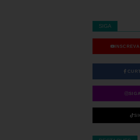
SIGA
INSCREVA
CUR
SIG
S