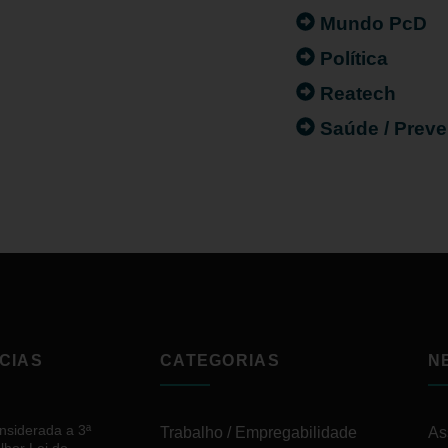
Mundo PcD
Política
Reatech
Saúde / Prev
CIAS
CATEGORIAS
N
nsiderada a 3ª
Trabalho / Empregabilidade
As