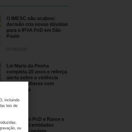
O IMESC não acabou:
decisão cria novas dúvidas
para o IPVA PcD em São
Paulo
07/08/2026
Lei Maria da Penha
completa 20 anos e reforça
alerta sobre a violência
contra mulheres com
deficiência
D, incluindo
07/08/2026
las leis de
Movimento PcD e Raros e
roduzidas,
mais de 50 entidades
 gravação, ou
brasileiras pedem