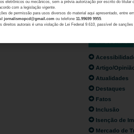
s eletrônicos ou mecânicos, sem a prévia autorização por escrito do titular d
acordo com a legislação vigente.
ações de permissão para usos diversos do material aqui apresentado, entre em
ail
jornalismopcd@gmail.com
ou telefone
11.99699 9955
.
s direitos autorais é uma violação de Lei Federal 9.610, passível de sanções 
CATEGORIAS
Acessibilidad
Artigo/Opiniã
Atualidades
Destaques
Fatos
Inclusão
Isenção de I
Mercado de T