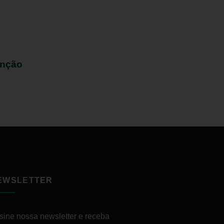
enção
EWSLETTER
sine nossa newsletter e receba