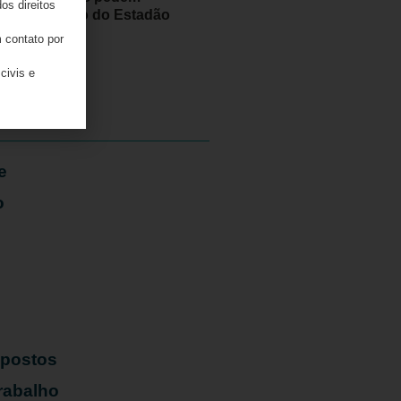
os direitos
retratação do Estadão
 contato por
06/08/2026
civis e
e
o
mpostos
rabalho