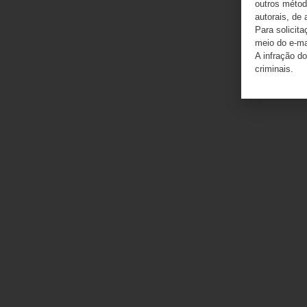
outros método
autorais, de 
Para solicit
meio do e-m
A infração do
criminais.