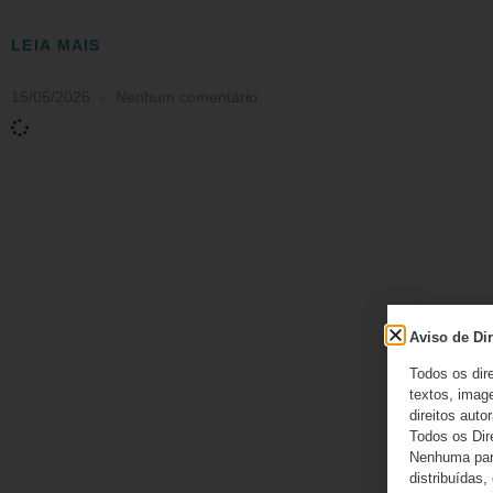
LEIA MAIS
15/05/2026
Nenhum comentário
Aviso de Dir
Todos os dir
textos, image
direitos autor
Todos os Dir
Nenhuma part
distribuídas,