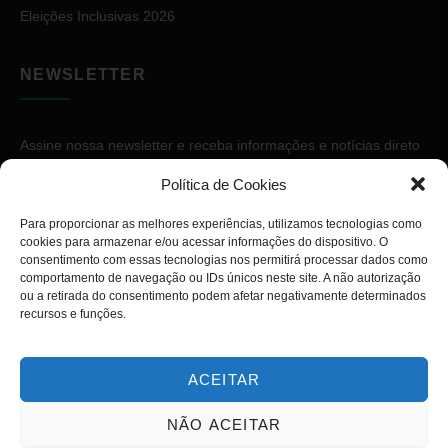
Eleições Inclusivas 2026
NEWSLETTER
Assine nossa newsletter e receba informações e notícias direto
no seu e-mail.
Política de Cookies
Para proporcionar as melhores experiências, utilizamos tecnologias como
cookies para armazenar e/ou acessar informações do dispositivo. O
consentimento com essas tecnologias nos permitirá processar dados como
comportamento de navegação ou IDs únicos neste site. A não autorização
ou a retirada do consentimento podem afetar negativamente determinados
ASSINAR
recursos e funções.
ACEITAR
NÃO ACEITAR
Copyright © 2026. Diário PcD. Todos os direitos reservados.