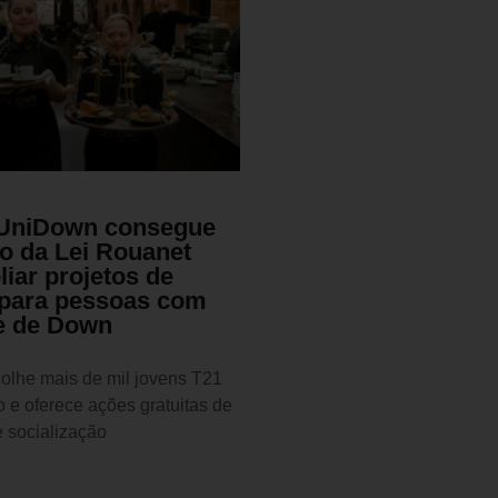
o UniDown consegue
o da Lei Rouanet
iar projetos de
 para pessoas com
e de Down
colhe mais de mil jovens T21
 e oferece ações gratuitas de
 socialização