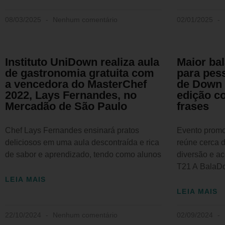
08/03/2025
Nenhum comentário
02/01/2025
Instituto UniDown realiza aula
Maior ba
de gastronomia gratuita com
para pes
a vencedora do MasterChef
de Down 
2022, Lays Fernandes, no
edição c
Mercadão de São Paulo
frases
Chef Lays Fernandes ensinará pratos
Evento promo
deliciosos em uma aula descontraída e rica
reúne cerca 
de sabor e aprendizado, tendo como alunos
diversão e a
T21 A BalaD
LEIA MAIS
LEIA MAIS
22/10/2024
Nenhum comentário
02/09/2024