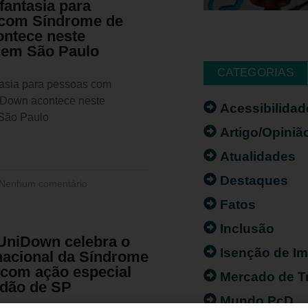
fantasia para
com Síndrome de
ntece neste
em São Paulo
CATEGORIAS
tasia para pessoas com
 Down acontece neste
Acessibilidad
São Paulo
Artigo/Opiniã
Atualidades
Destaques
Nenhum comentário
Fatos
Inclusão
 UniDown celebra o
Isenção de I
rnacional da Síndrome
com ação especial
Mercado de T
dão de SP
Mundo PcD