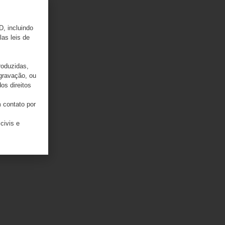
D, incluindo
las leis de
enção
roduzidas,
 gravação, ou
os direitos
 contato por
civis e