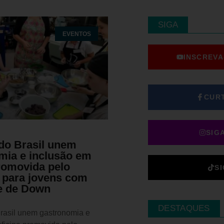
SIGA
EVENTOS
INSCREVA
CUR
SIG
do Brasil unem
mia e inclusão em
promovida pelo
S
para jovens com
e de Down
DESTAQUES
rasil unem gastronomia e