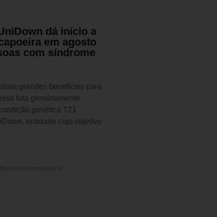
 UniDown dá início a
 capoeira em agosto
soas com síndrome
stata grandes benefícios para
dessa luta genuinamente
 condição genética T21
niDown, entidade cujo objetivo
Nenhum comentário