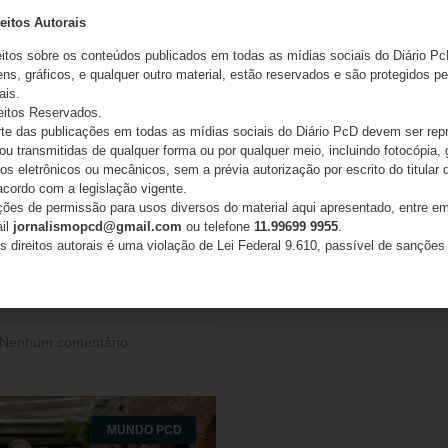
s feitos pelos alunos do
Política
eitos Autorais
Down serão distribuídos para
eitos sobre os conteúdos publicados em todas as mídias sociais do Diário Pc
Reatech
 do local No dia 21
ns, gráficos, e qualquer outro material, estão reservados e são protegidos pe
Saúde / Prev
ais.
eitos Reservados.
e das publicações em todas as mídias sociais do Diário PcD devem ser rep
 ou transmitidas de qualquer forma ou por qualquer meio, incluindo fotocópia,
s eletrônicos ou mecânicos, sem a prévia autorização por escrito do titular d
acordo com a legislação vigente.
ações de permissão para usos diversos do material aqui apresentado, entre em
ail
jornalismopcd@gmail.com
ou telefone
11.99699 9955
.
s direitos autorais é uma violação de Lei Federal 9.610, passível de sanções 
Nenhum comentário
MUNDO PCD