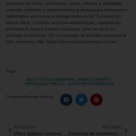
síndrome de Down, oferecendo cursos, oficinas e atividades
culturais, artísticas e gastronômicas gratuitas para desenvolver
habilidades, autonomia e protagonismo social. Fundado por
Márcio Berti, o instituto promove alfabetização, capacitação
profissional, lazer e eventos inclusivos, além de atuar na
inserção de pessoas T21 no mercado de trabalho em parceria
com empresas. Site: https://www.institutounidown.com.br/
Tags
INSTITUTOUNIDOWN
,
MÁRCIOBERTI
,
PRISCILAFURULI
,
SABORESDOBRASIL
Compartilhe esta notícia:
ANTERIOR
PRÓXIMO
Mães atípicas convivem o desenvolvimento dos filhos nos detalhes do cotidiano
Sistemas de reconhecimento facial reproduzem desigualdades sociais, aponta pesquisa