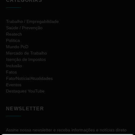
CATEGORIAS
Trabalho / Empregabilidade
Saúde / Prevenção
Reatech
Política
Mundo PcD
Mercado de Trabalho
Isenção de Impostos
Inclusão
Fatos
Fato/Notícia/Atualidades
Eventos
Destaques YouTube
NEWSLETTER
Assine nossa newsletter e receba informações e notícias direto