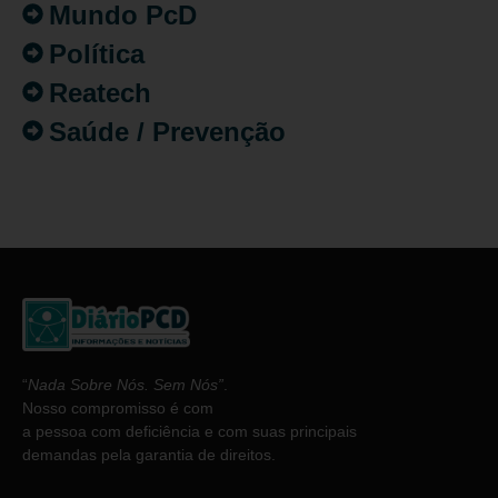
Mundo PcD
Política
Reatech
Saúde / Prevenção
“
Nada Sobre Nós. Sem Nós”
.
Nosso compromisso é com
a pessoa com deficiência e com suas principais
demandas pela garantia de direitos.