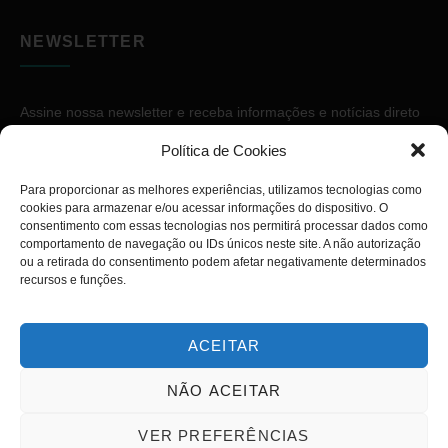
NEWSLETTER
Assine nossa newsletter e receba informações e notícias direto
no seu e-mail.
Política de Cookies
Para proporcionar as melhores experiências, utilizamos tecnologias como
cookies para armazenar e/ou acessar informações do dispositivo. O
consentimento com essas tecnologias nos permitirá processar dados como
comportamento de navegação ou IDs únicos neste site. A não autorização
ou a retirada do consentimento podem afetar negativamente determinados
ASSINAR
recursos e funções.
ACEITAR
NÃO ACEITAR
Copyright © 2026. Diário PcD. Todos os direitos reservados.
VER PREFERÊNCIAS