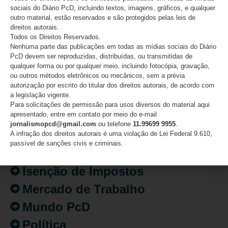
sociais do Diário PcD, incluindo textos, imagens, gráficos, e qualquer
outro material, estão reservados e são protegidos pelas leis de
direitos autorais.
CATEGORIAS
Todos os Direitos Reservados.
Nenhuma parte das publicações em todas as mídias sociais do Diário
PcD devem ser reproduzidas, distribuídas, ou transmitidas de
Acessibilidade
qualquer forma ou por qualquer meio, incluindo fotocópia, gravação,
ou outros métodos eletrônicos ou mecânicos, sem a prévia
Artigo/Opinião
autorização por escrito do titular dos direitos autorais, de acordo com
a legislação vigente.
Atualidades
Para solicitações de permissão para usos diversos do material aqui
apresentado, entre em contato por meio do e-mail
Destaques
jornalismopcd@gmail.com
ou telefone
11.99699 9955
.
Fatos
A infração dos direitos autorais é uma violação de Lei Federal 9.610,
passível de sanções civis e criminais.
Inclusão
Isenção de Impostos
Mercado de Trabalho
Mundo PcD
Política