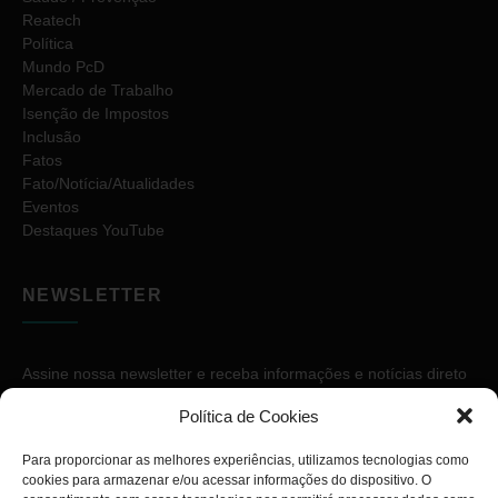
Reatech
Política
Mundo PcD
Mercado de Trabalho
Isenção de Impostos
Inclusão
Fatos
Fato/Notícia/Atualidades
Eventos
Destaques YouTube
NEWSLETTER
Assine nossa newsletter e receba informações e notícias direto
no seu e-mail.
Política de Cookies
Para proporcionar as melhores experiências, utilizamos tecnologias como
cookies para armazenar e/ou acessar informações do dispositivo. O