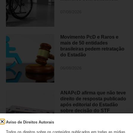
07/08/2026
Movimento PcD e Raros e
mais de 50 entidades
brasileiras pedem retratação
do Estadão
06/08/2026
ANAPcD afirma que não teve
direito de resposta publicado
após editorial do Estadão
sobre decisão do STF
Aviso de Direitos Autorais
06/08/2026
Todos os direitos sobre os conteúdos publicados em todas as mídias