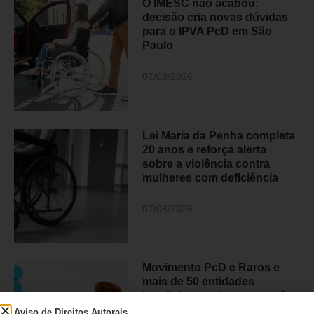
O IMESC não acabou:
decisão cria novas dúvidas
para o IPVA PcD em São
Paulo
07/08/2026
Lei Maria da Penha completa
20 anos e reforça alerta
sobre a violência contra
mulheres com deficiência
07/08/2026
Movimento PcD e Raros e
mais de 50 entidades
brasileiras pedem retratação
do Estadão
Aviso de Direitos Autorais