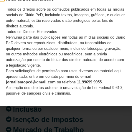
Todos os direitos sobre os conteúdos publicados em todas as mídias
06/08/2026
sociais do Diário PcD, incluindo textos, imagens, gráficos, e qualquer
outro material, estão reservados e são protegidos pelas leis de
direitos autorais.
Todos os Direitos Reservados.
Nenhuma parte das publicações em todas as mídias sociais do Diário
CATEGORIAS
PcD devem ser reproduzidas, distribuídas, ou transmitidas de
qualquer forma ou por qualquer meio, incluindo fotocópia, gravação,
ou outros métodos eletrônicos ou mecânicos, sem a prévia
Acessibilidade
autorização por escrito do titular dos direitos autorais, de acordo com
a legislação vigente.
Artigo/Opinião
Para solicitações de permissão para usos diversos do material aqui
apresentado, entre em contato por meio do e-mail
Atualidades
jornalismopcd@gmail.com
ou telefone
11.99699 9955
.
Destaques
A infração dos direitos autorais é uma violação de Lei Federal 9.610,
passível de sanções civis e criminais.
Fatos
Inclusão
Isenção de Impostos
Mercado de Trabalho