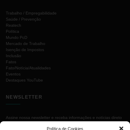
Trabalho / Empregabilidade
Saúde / Prevenção
Reatech
Política
Mundo PcD
Mercado de Trabalho
Isenção de Impostos
Inclusão
Fatos
Fato/Notícia/Atualidades
Eventos
Destaques YouTube
NEWSLETTER
Assine nossa newsletter e receba informações e notícias direto
no seu e-mail.
Política de Cookies