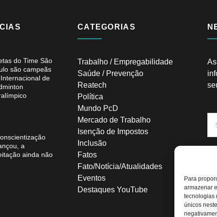
CIAS
CATEGORIAS
N
letas do Time São
Trabalho / Empregabilidade
As
ulo são campeãs
Saúde / Prevenção
in
 Internacional de
Reatech
se
dminton
ralímpico
Política
Mundo PcD
Mercado de Trabalho
Isenção de Impostos
conscientização
Inclusão
ançou, a
eitação ainda não
Fatos
Fato/Notícia/Atualidades
Eventos
Para proporc
armazenar e
Destaques YouTube
tecnologias
únicos neste
negativamen