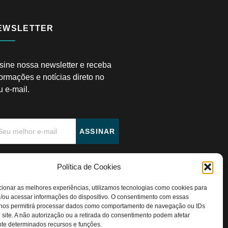
EWSLETTER
sine nossa newsletter e receba
formações e notícias direto no
u e-mail.
ASSINAR
Política de Cookies
ionar as melhores experiências, utilizamos tecnologias como cookies para
/ou acessar informações do dispositivo. O consentimento com essas
 nos permitirá processar dados como comportamento de navegação ou IDs
 site. A não autorização ou a retirada do consentimento podem afetar
te determinados recursos e funções.