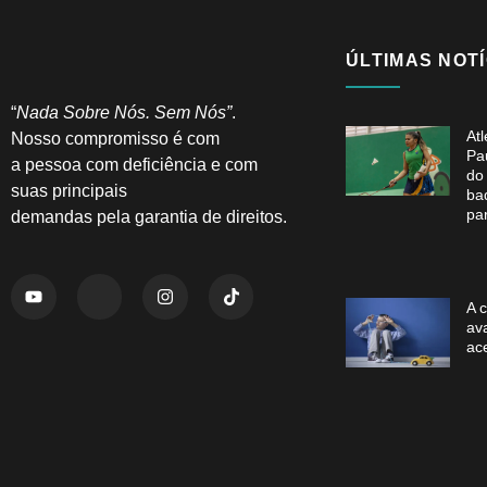
ÚLTIMAS NOTÍ
“
Nada Sobre Nós. Sem Nós”
.
At
Nosso compromisso é com
Pa
a pessoa com deficiência e com
do
suas principais
ba
pa
demandas pela garantia de direitos.
A 
av
ac