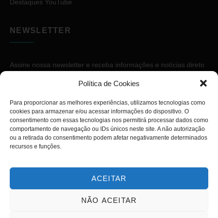
Destaques YouTube
NEWSLETTER
Assine nossa newsletter e receba informações e notícias direto
no seu e-mail.
Política de Cookies
Para proporcionar as melhores experiências, utilizamos tecnologias como
cookies para armazenar e/ou acessar informações do dispositivo. O
consentimento com essas tecnologias nos permitirá processar dados como
comportamento de navegação ou IDs únicos neste site. A não autorização
ou a retirada do consentimento podem afetar negativamente determinados
ASSINAR
recursos e funções.
ACEITAR
NÃO ACEITAR
Copyright © 2026. Diário PcD. Todos os direitos reservados.