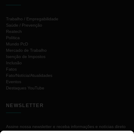
Trabalho / Empregabilidade
Saúde / Prevenção
Reatech
Política
Mundo PcD
Mercado de Trabalho
Isenção de Impostos
Inclusão
Fatos
Fato/Notícia/Atualidades
Eventos
Destaques YouTube
NEWSLETTER
Assine nossa newsletter e receba informações e notícias direto
no seu e-mail.