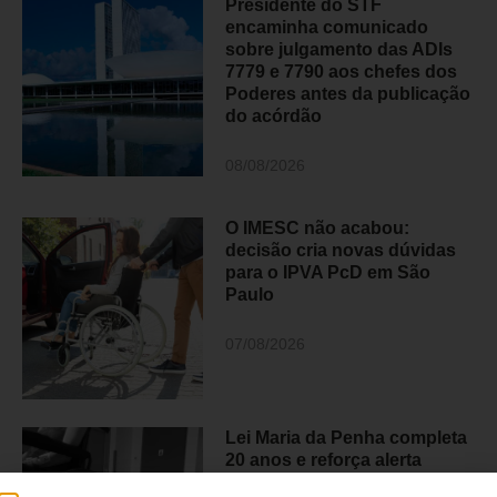
Presidente do STF
encaminha comunicado
sobre julgamento das ADIs
7779 e 7790 aos chefes dos
Poderes antes da publicação
do acórdão
08/08/2026
O IMESC não acabou:
decisão cria novas dúvidas
para o IPVA PcD em São
Paulo
07/08/2026
Lei Maria da Penha completa
20 anos e reforça alerta
sobre a violência contra