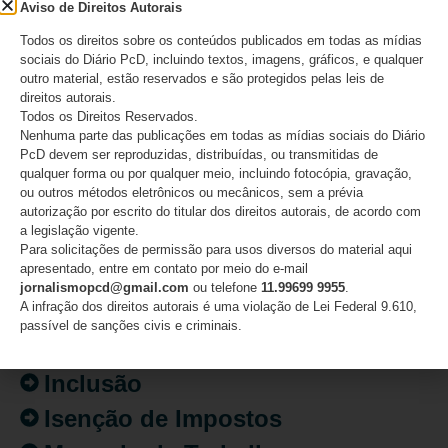
mulheres com deficiência
Aviso de Direitos Autorais
Todos os direitos sobre os conteúdos publicados em todas as mídias
07/08/2026
sociais do Diário PcD, incluindo textos, imagens, gráficos, e qualquer
outro material, estão reservados e são protegidos pelas leis de
direitos autorais.
Todos os Direitos Reservados.
Nenhuma parte das publicações em todas as mídias sociais do Diário
CATEGORIAS
PcD devem ser reproduzidas, distribuídas, ou transmitidas de
qualquer forma ou por qualquer meio, incluindo fotocópia, gravação,
ou outros métodos eletrônicos ou mecânicos, sem a prévia
Acessibilidade
autorização por escrito do titular dos direitos autorais, de acordo com
a legislação vigente.
Artigo/Opinião
Para solicitações de permissão para usos diversos do material aqui
apresentado, entre em contato por meio do e-mail
Atualidades
jornalismopcd@gmail.com
ou telefone
11.99699 9955
.
A infração dos direitos autorais é uma violação de Lei Federal 9.610,
Destaques
passível de sanções civis e criminais.
Fatos
Inclusão
Isenção de Impostos