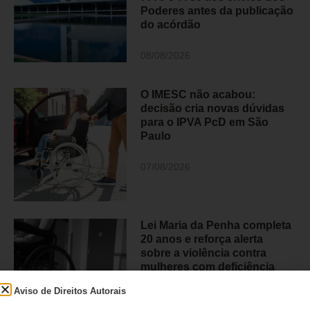
Poderes antes da publicação
do acórdão
08/08/2026
O IMESC não acabou:
decisão cria novas dúvidas
para o IPVA PcD em São
Paulo
07/08/2026
Lei Maria da Penha completa
20 anos e reforça alerta
sobre a violência contra
mulheres com deficiência
Aviso de Direitos Autorais
07/08/2026