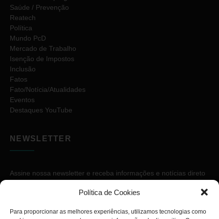
Saúde / Prevenção
Reatech
Política
Mundo PcD
Mercado de Trabalho
Isenção de Impostos
Inclusão
Fatos
Fato/Notícia/Atualidades
Eventos
Destaques YouTube
NEWSLETTER
Assine nossa newsletter e receba informações e notícias direto
no seu e-mail.
Política de Cookies
Para proporcionar as melhores experiências, utilizamos tecnologias como