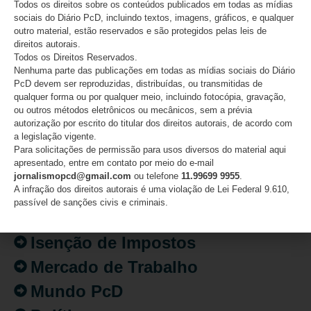
Todos os direitos sobre os conteúdos publicados em todas as mídias
sociais do Diário PcD, incluindo textos, imagens, gráficos, e qualquer
outro material, estão reservados e são protegidos pelas leis de
direitos autorais.
Todos os Direitos Reservados.
CATEGORIAS
Nenhuma parte das publicações em todas as mídias sociais do Diário
PcD devem ser reproduzidas, distribuídas, ou transmitidas de
Acessibilidade
qualquer forma ou por qualquer meio, incluindo fotocópia, gravação,
ou outros métodos eletrônicos ou mecânicos, sem a prévia
Artigo/Opinião
autorização por escrito do titular dos direitos autorais, de acordo com
a legislação vigente.
Atualidades
Para solicitações de permissão para usos diversos do material aqui
apresentado, entre em contato por meio do e-mail
Destaques
jornalismopcd@gmail.com
ou telefone
11.99699 9955
.
A infração dos direitos autorais é uma violação de Lei Federal 9.610,
Fatos
passível de sanções civis e criminais.
Inclusão
Isenção de Impostos
Mercado de Trabalho
Mundo PcD