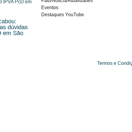
Fato/Notícia/Atualidades
Eventos
Destaques YouTube
cabou:
vas dúvidas
D em São
Termos e Condi