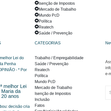
Isenção de Impostos
Mercado de Trabalho
Mundo PcD
Política
Reatech
Saúde / Prevenção
S
CATEGORIAS
Ne
Trabalho / Empregabilidade
Ass
Saúde / Prevenção
inf
Reatech
e-m
Política
Mundo PcD
ª melhor Lei
Mercado de Trabalho
 Maria da
Isenção de Impostos
 20 anos
Inclusão
Fatos