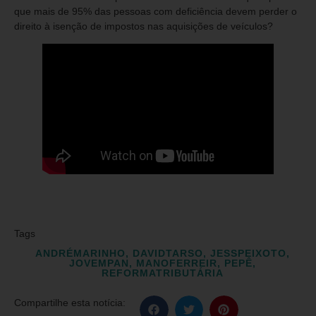
que mais de 95% das pessoas com deficiência devem perder o
direito à isenção de impostos nas aquisições de veículos?
Tags
ANDRÉMARINHO
,
DAVIDTARSO
,
JESSPEIXOTO
,
JOVEMPAN
,
MANOFERREIR
,
PEPÊ
,
REFORMATRIBUTÁRIA
Compartilhe esta notícia: