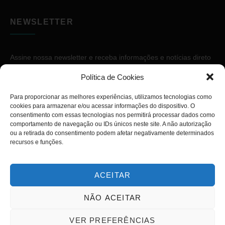
NEWSLETTER
Assine nossa newsletter e receba informações e notícias direto
no seu e-mail.
Política de Cookies
Para proporcionar as melhores experiências, utilizamos tecnologias como
cookies para armazenar e/ou acessar informações do dispositivo. O
consentimento com essas tecnologias nos permitirá processar dados como
comportamento de navegação ou IDs únicos neste site. A não autorização
ou a retirada do consentimento podem afetar negativamente determinados
ASSINAR
recursos e funções.
ACEITAR
NÃO ACEITAR
Copyright © 2026. Diário PcD. Todos os direitos reservados.
VER PREFERÊNCIAS