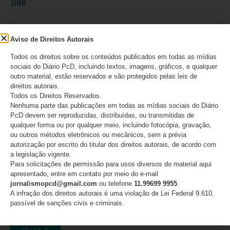
Site
Aviso de Direitos Autorais
Todos os direitos sobre os conteúdos publicados em todas as mídias
sociais do Diário PcD, incluindo textos, imagens, gráficos, e qualquer
Salvar meus dados neste navegador para a
outro material, estão reservados e são protegidos pelas leis de
direitos autorais.
próxima vez que eu comentar.
Todos os Direitos Reservados.
Nenhuma parte das publicações em todas as mídias sociais do Diário
PcD devem ser reproduzidas, distribuídas, ou transmitidas de
qualquer forma ou por qualquer meio, incluindo fotocópia, gravação,
ou outros métodos eletrônicos ou mecânicos, sem a prévia
autorização por escrito do titular dos direitos autorais, de acordo com
a legislação vigente.
Para solicitações de permissão para usos diversos do material aqui
apresentado, entre em contato por meio do e-mail
jornalismopcd@gmail.com
ou telefone
11.99699 9955
.
A infração dos direitos autorais é uma violação de Lei Federal 9.610,
passível de sanções civis e criminais.