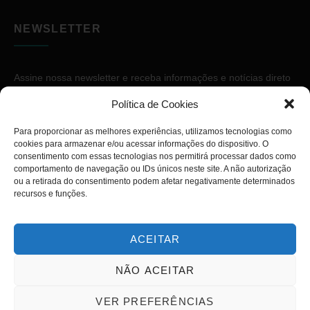
NEWSLETTER
Assine nossa newsletter e receba informações e notícias direto
no seu e-mail.
Política de Cookies
Para proporcionar as melhores experiências, utilizamos tecnologias como
cookies para armazenar e/ou acessar informações do dispositivo. O
consentimento com essas tecnologias nos permitirá processar dados como
comportamento de navegação ou IDs únicos neste site. A não autorização
ou a retirada do consentimento podem afetar negativamente determinados
ASSINAR
recursos e funções.
ACEITAR
NÃO ACEITAR
Copyright © 2026. Diário PcD. Todos os direitos reservados.
VER PREFERÊNCIAS