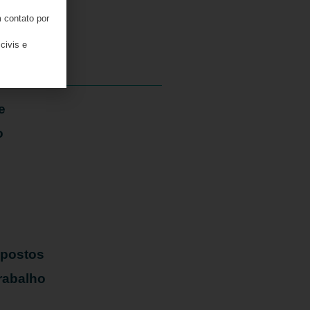
 contato por
05/08/2026
civis e
e
o
mpostos
rabalho