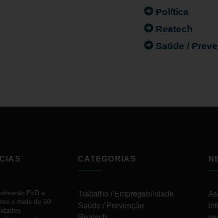
Política
Reatech
Saúde / Prev
CIAS
CATEGORIAS
N
vimento PcD e
Trabalho / Empregabilidade
As
ros e mais de 50
Saúde / Prevenção
in
tidades
Reatech
se