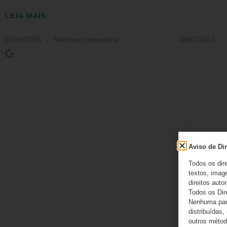
LEIA MAIS
23/09/2025
Nenhum comentário
08/07/2024
Aviso de Dir
Todos os dir
textos, image
direitos autor
Todos os Dir
Nenhuma part
distribuídas,
outros método