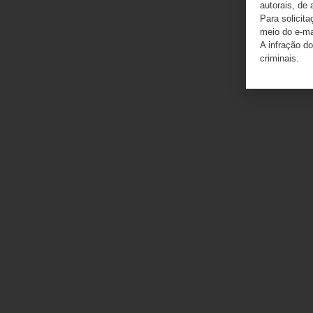
autorais, de 
Para solicit
meio do e-m
A infração do
criminais.