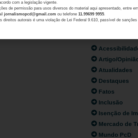
acordo com a legislação vigente.
ações de permissão para usos diversos do material aqui apresentado, entre em
ail
jornalismopcd@gmail.com
ou telefone
11.99699 9955
.
s direitos autorais é uma violação de Lei Federal 9.610, passível de sanções 
CATEGORIAS
Acessibilidad
Artigo/Opiniã
Atualidades
Destaques
Fatos
Inclusão
Isenção de I
Mercado de T
Mundo PcD