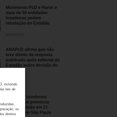
Movimento PcD e Raros e
mais de 50 entidades
brasileiras pedem
retratação do Estadão
06/08/2026
ANAPcD afirma que não
teve direito de resposta
publicado após editorial do
Estadão sobre decisão do
STF
06/08/2026
D, incluindo
las leis de
Judiciário condenou
médico que provocou
roduzidas,
perda de visão em 21
 gravação, ou
pessoas em São Paulo
os direitos