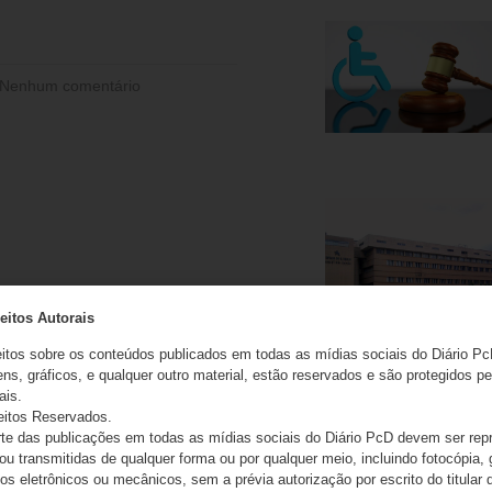
Nenhum comentário
eitos Autorais
eitos sobre os conteúdos publicados em todas as mídias sociais do Diário Pc
ns, gráficos, e qualquer outro material, estão reservados e são protegidos pe
ais.
eitos Reservados.
e das publicações em todas as mídias sociais do Diário PcD devem ser rep
 ou transmitidas de qualquer forma ou por qualquer meio, incluindo fotocópia,
s eletrônicos ou mecânicos, sem a prévia autorização por escrito do titular d