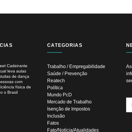
CIAS
CATEGORIAS
N
reet Cadeirante
Trabalho / Empregabilidade
As
tual leva aulas
Saúde / Prevenção
in
atuitas de dança
Reatech
se
pessoas com
iciência física de
Política
o o Brasil
Mundo PcD
Mercado de Trabalho
Isenção de Impostos
Inclusão
Fatos
Fato/Notícia/Atualidades