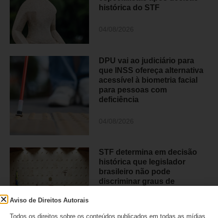
histórica do STF
04/08/2026
DPU vai ao judiciário para
que INSS ofereça alternativa
acessível à biometria facial
para pessoas com
deficiência
04/08/2026
STF determina em decisão
histórica que legislador
brasileiro não pode
discriminar graus de
deficiência
Aviso de Direitos Autorais
03/08/2026
Todos os direitos sobre os conteúdos publicados em todas as mídias