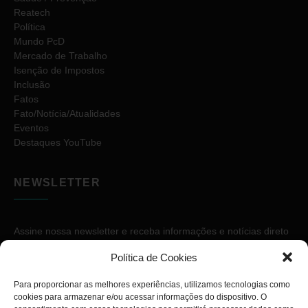
Reatech
Política
Mundo PcD
Mercado de Trabalho
Isenção de Impostos
Inclusão
Fatos
Fato/Notícia/Atualidades
Eventos
Destaques YouTube
NEWSLETTER
Assine nossa newsletter e receba informações e notícias direto
no seu e-mail.
Política de Cookies
Para proporcionar as melhores experiências, utilizamos tecnologias como
cookies para armazenar e/ou acessar informações do dispositivo. O