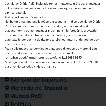
sociais do Diário PcD, incluindo textos, imagens, gráficos, e qualquer
outro material, estão reservados e são protegidos pelas leis de
direitos autorais.
CATEGORIAS
Todos os Direitos Reservados.
Nenhuma parte das publicações em todas as mídias sociais do Diário
PcD devem ser reproduzidas, distribuídas, ou transmitidas de
Acessibilidade
qualquer forma ou por qualquer meio, incluindo fotocópia, gravação,
ou outros métodos eletrônicos ou mecânicos, sem a prévia
Artigo/Opinião
autorização por escrito do titular dos direitos autorais, de acordo com
a legislação vigente.
Atualidades
Para solicitações de permissão para usos diversos do material aqui
apresentado, entre em contato por meio do e-mail
Destaques
jornalismopcd@gmail.com
ou telefone
11.99699 9955
.
Fatos
A infração dos direitos autorais é uma violação de Lei Federal 9.610,
passível de sanções civis e criminais.
Inclusão
Isenção de Impostos
Mercado de Trabalho
Mundo PcD
Política