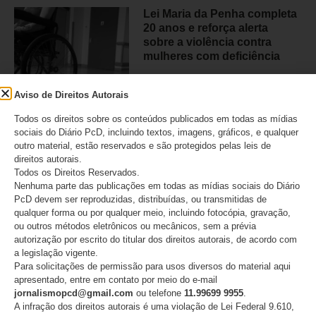
Lei Maria da Penha completa
20 anos e reforça alerta
sobre a violência contra
mulheres com deficiência
07/08/2026
Aviso de Direitos Autorais
Todos os direitos sobre os conteúdos publicados em todas as mídias
sociais do Diário PcD, incluindo textos, imagens, gráficos, e qualquer
outro material, estão reservados e são protegidos pelas leis de
Movimento PcD e Raros e
direitos autorais.
mais de 50 entidades
Todos os Direitos Reservados.
brasileiras pedem retratação
Nenhuma parte das publicações em todas as mídias sociais do Diário
do Estadão
PcD devem ser reproduzidas, distribuídas, ou transmitidas de
qualquer forma ou por qualquer meio, incluindo fotocópia, gravação,
06/08/2026
ou outros métodos eletrônicos ou mecânicos, sem a prévia
autorização por escrito do titular dos direitos autorais, de acordo com
a legislação vigente.
Para solicitações de permissão para usos diversos do material aqui
apresentado, entre em contato por meio do e-mail
jornalismopcd@gmail.com
ou telefone
11.99699 9955
.
CATEGORIAS
A infração dos direitos autorais é uma violação de Lei Federal 9.610,