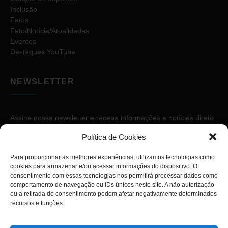
Inclusão
Fatos
Fato/Notícia/Atualidades
Eventos
Destaques YouTube
NEWSLETTER
Assine nossa newsletter e receba informações e notícias direto
no seu e-mail.
Política de Cookies
Para proporcionar as melhores experiências, utilizamos tecnologias como
cookies para armazenar e/ou acessar informações do dispositivo. O
consentimento com essas tecnologias nos permitirá processar dados como
comportamento de navegação ou IDs únicos neste site. A não autorização
ou a retirada do consentimento podem afetar negativamente determinados
ASSINAR
recursos e funções.