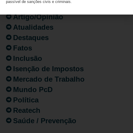
passível de sanções civis e criminais.
Acessibilidade
Artigo/Opinião
Atualidades
Destaques
Fatos
Inclusão
Isenção de Impostos
Mercado de Trabalho
Mundo PcD
Política
Reatech
Saúde / Prevenção