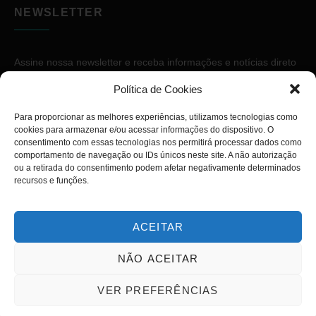
NEWSLETTER
Assine nossa newsletter e receba informações e notícias direto
no seu e-mail.
Política de Cookies
Para proporcionar as melhores experiências, utilizamos tecnologias como
cookies para armazenar e/ou acessar informações do dispositivo. O
consentimento com essas tecnologias nos permitirá processar dados como
comportamento de navegação ou IDs únicos neste site. A não autorização
ou a retirada do consentimento podem afetar negativamente determinados
ASSINAR
recursos e funções.
ACEITAR
NÃO ACEITAR
Copyright © 2026. Diário PcD. Todos os direitos reservados.
VER PREFERÊNCIAS