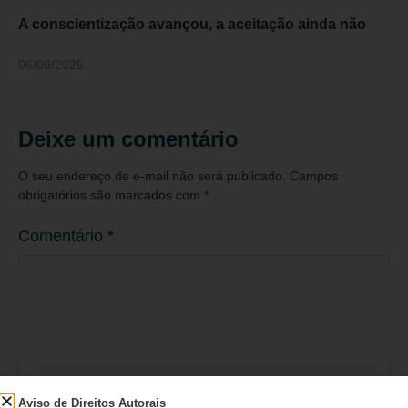
A conscientização avançou, a aceitação ainda não
06/08/2026
Deixe um comentário
O seu endereço de e-mail não será publicado.
Campos
obrigatórios são marcados com
*
Comentário
*
Aviso de Direitos Autorais