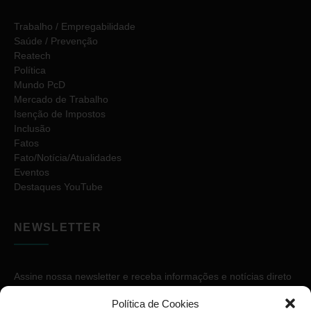
Trabalho / Empregabilidade
Saúde / Prevenção
Reatech
Política
Mundo PcD
Mercado de Trabalho
Isenção de Impostos
Inclusão
Fatos
Fato/Notícia/Atualidades
Eventos
Destaques YouTube
NEWSLETTER
Assine nossa newsletter e receba informações e notícias direto
no seu e-mail.
Política de Cookies