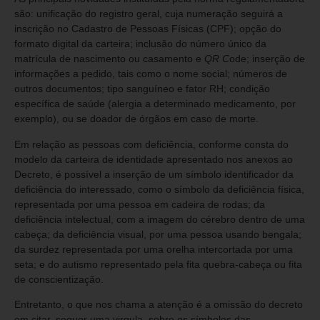
são: unificação do registro geral, cuja numeração seguirá a
inscrição no Cadastro de Pessoas Físicas (CPF); opção do
formato digital da carteira; inclusão do número único da
matrícula de nascimento ou casamento e
QR C
ode; inserção de
informações a pedido, tais como o nome social; números de
outros documentos; tipo sanguíneo e fator RH; condição
específica de saúde (alergia a determinado medicamento, por
exemplo), ou se doador de órgãos em caso de morte.
Em relação as pessoas com deficiência, conforme consta do
modelo da carteira de identidade apresentado nos anexos ao
Decreto, é possível a inserção de um símbolo identificador da
deficiência do interessado, como o símbolo da deficiência física,
representada por uma pessoa em cadeira de rodas; da
deficiência intelectual, com a imagem do cérebro dentro de uma
cabeça; da deficiência visual, por uma pessoa usando bengala;
da surdez representada por uma orelha intercortada por uma
seta; e do autismo representado pela fita quebra-cabeça ou fita
de conscientização.
Entretanto, o que nos chama a atenção é a omissão do decreto
em citar, sequer uma virgula, sobre os símbolos das