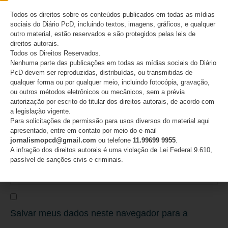
Todos os direitos sobre os conteúdos publicados em todas as mídias
sociais do Diário PcD, incluindo textos, imagens, gráficos, e qualquer
outro material, estão reservados e são protegidos pelas leis de
Nome
*
direitos autorais.
Todos os Direitos Reservados.
Nenhuma parte das publicações em todas as mídias sociais do Diário
PcD devem ser reproduzidas, distribuídas, ou transmitidas de
qualquer forma ou por qualquer meio, incluindo fotocópia, gravação,
E-mail
*
ou outros métodos eletrônicos ou mecânicos, sem a prévia
autorização por escrito do titular dos direitos autorais, de acordo com
a legislação vigente.
Para solicitações de permissão para usos diversos do material aqui
apresentado, entre em contato por meio do e-mail
jornalismopcd@gmail.com
ou telefone
11.99699 9955
.
Site
A infração dos direitos autorais é uma violação de Lei Federal 9.610,
passível de sanções civis e criminais.
Salvar meus dados neste navegador para a