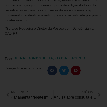
carteiras antigas por dez anos a partir da edição do Decreto e
ressalvadas as pessoas com sessenta anos ou mais, cujo
documento de identidade antigo passa a ter validade por prazo
indeterminado.
*Geraldo Nogueira é Diretor da Pessoa com Deficiência na
OAB-RJ
GERALDONOGUEIRA
,
OAB-RJ
,
RGPCD
Tags
Compartilhe esta notícia:
ANTERIOR
PRÓXIMO
Parlamentar rebate informações de convênio médico e ANS sobre rescisões de planos de autistas e diz que números foram ‘forjados’
Anvisa abre consulta e recebe contribuições sobre rotulagem para pessoas com deficiência