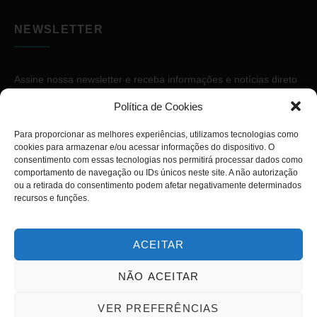
NEWSLETTER
Assine nossa newsletter e receba informações e notícias direto
no seu e-mail.
Política de Cookies
Para proporcionar as melhores experiências, utilizamos tecnologias como
cookies para armazenar e/ou acessar informações do dispositivo. O
consentimento com essas tecnologias nos permitirá processar dados como
comportamento de navegação ou IDs únicos neste site. A não autorização
ou a retirada do consentimento podem afetar negativamente determinados
ASSINAR
recursos e funções.
ACEITAR
NÃO ACEITAR
Copyright © 2026. Diário PcD. Todos os direitos reservados.
VER PREFERÊNCIAS