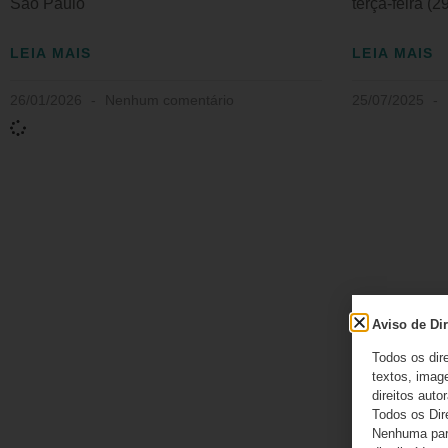
São Paulo
terça-feira (29
LEIA MAIS
LEIA MAIS
26/01/2026
Nenhum comentário
25/07/2025
Aviso de Dir
Todos os dir
textos, image
direitos autor
Todos os Dir
Nenhuma part