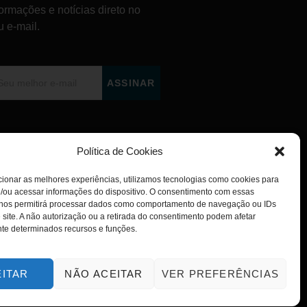
formações e notícias direto no
u e-mail.
ASSINAR
Política de Cookies
ionar as melhores experiências, utilizamos tecnologias como cookies para
/ou acessar informações do dispositivo. O consentimento com essas
 nos permitirá processar dados como comportamento de navegação ou IDs
 site. A não autorização ou a retirada do consentimento podem afetar
te determinados recursos e funções.
EITAR
NÃO ACEITAR
VER PREFERÊNCIAS
POLÍTICA DE PRIVACIDADE