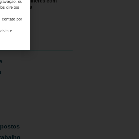
contra mulheres com
 gravação, ou
deficiência
os direitos
 contato por
07/08/2026
civis e
e
o
mpostos
rabalho