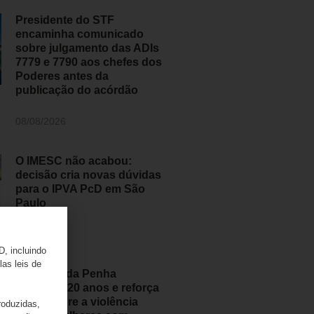
Presidente do STF
encaminha comunicado
sobre julgamento das ADIs
7779 e 7790 aos chefes dos
Poderes antes da
publicação do acórdão
08/08/2026
O IMESC não acabou:
decisão cria novas dúvidas
para o IPVA PcD em São
Paulo
07/08/2026
D, incluindo
las leis de
Lei Maria da Penha
completa 20 anos e reforça
alerta sobre a violência
roduzidas,