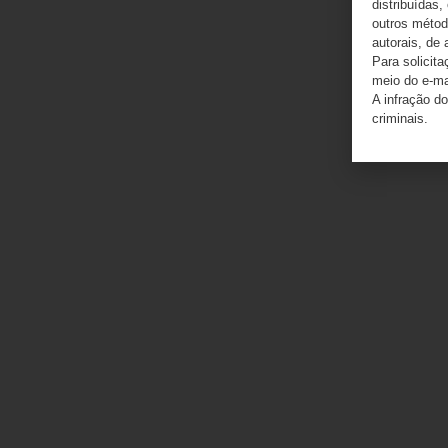
distribuídas,
outros método
autorais, de 
Para solicit
meio do e-m
A infração do
criminais.