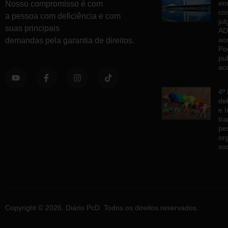
en
Nosso compromisso é com
co
a pessoa com deficiência e com
ju
suas principais
AD
ao
demandas pela garantia de direitos.
Po
pu
ac
4º
de
e 
tr
pe
or
so
Copyright © 2026. Diário PcD. Todos os direitos reservados.