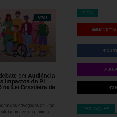
SIGA
FATOS
INSCREVA
CUR
SIG
ebate em Audiência
os impactos do PL
 na Lei Brasileira de
S
dem dos Advogados do Brasil
DESTAQUES
ulo) promove, na próxima