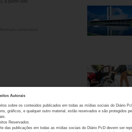
), a partir das
Nenhum comentário
eitos Autorais
eitos sobre os conteúdos publicados em todas as mídias sociais do Diário Pc
ns, gráficos, e qualquer outro material, estão reservados e são protegidos pe
ais.
eitos Reservados.
e das publicações em todas as mídias sociais do Diário PcD devem ser rep