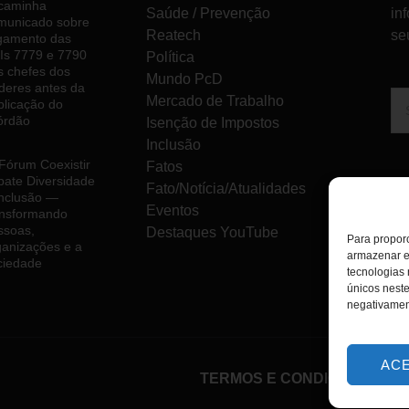
caminha
Saúde / Prevenção
in
municado sobre
Reatech
se
lgamento das
Is 7779 e 7790
Política
s chefes dos
Mundo PcD
deres antes da
Mercado de Trabalho
blicação do
órdão
Isenção de Impostos
Inclusão
 Fórum Coexistir
Fatos
bate Diversidade
Fato/Notícia/Atualidades
Inclusão —
Eventos
ansformando
ssoas,
Destaques YouTube
Para proporc
ganizações e a
armazenar e
ciedade
tecnologias
únicos neste
negativamen
AC
TERMOS E CONDIÇÕES