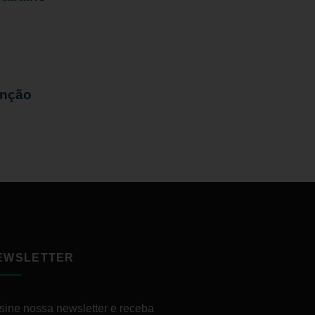
enção
EWSLETTER
sine nossa newsletter e receba