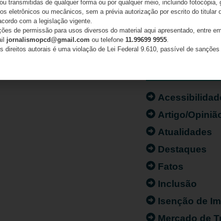
 ou transmitidas de qualquer forma ou por qualquer meio, incluindo fotocópia,
s eletrônicos ou mecânicos, sem a prévia autorização por escrito do titular d
acordo com a legislação vigente.
ações de permissão para usos diversos do material aqui apresentado, entre em
ail
jornalismopcd@gmail.com
ou telefone
11.99699 9955
.
s direitos autorais é uma violação de Lei Federal 9.610, passível de sanções 
CATEGORIAS
Acessibilidad
Artigo/Opiniã
Atualidades
Destaques
Fatos
Inclusão
Isenção de I
Mercado de T