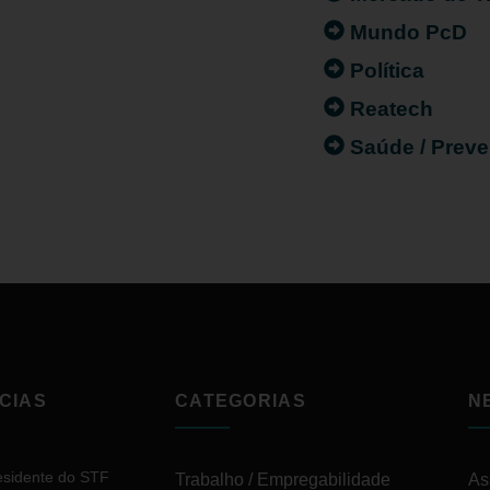
Mundo PcD
Política
Reatech
Saúde / Prev
CIAS
CATEGORIAS
N
esidente do STF
Trabalho / Empregabilidade
As