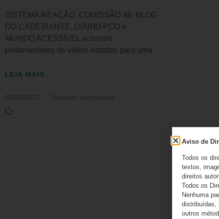
SISTEMA REAÇÃO, COMISSÃO 48, BLOG
DO CADEIRANTE, DIÁRIO PCD e
MUNDO ACESSÍVEL acionam
parlamentares de vários estados para uma
LEIA MAIS
02/03/2022
Nenhum comentário
Aviso de Dir
Todos os dir
textos, image
direitos autor
Todos os Dir
Nenhuma part
distribuídas,
outros método