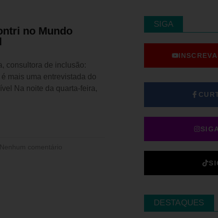
SIGA
ontri no Mundo
l
INSCREVA
ra, consultora de inclusão:
 é mais uma entrevistada do
el Na noite da quarta-feira,
CUR
SIG
Nenhum comentário
S
DESTAQUES