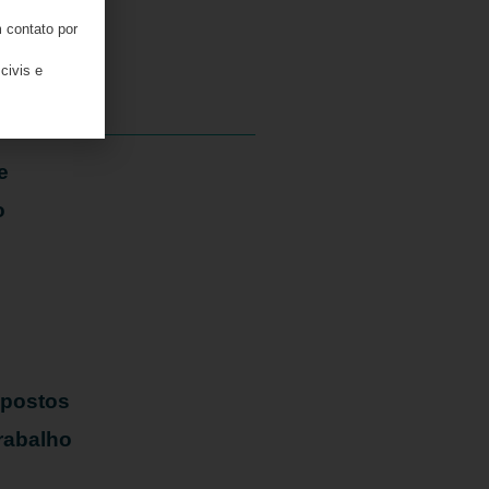
 contato por
04/08/2026
civis e
e
o
mpostos
rabalho