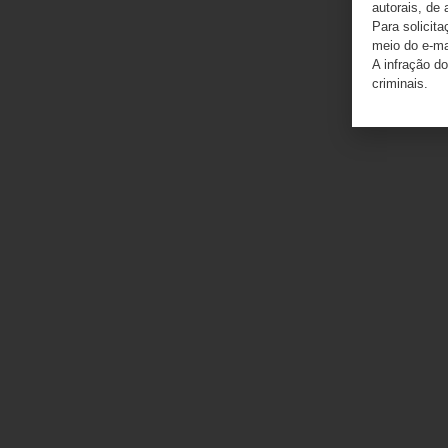
autorais, de 
Para solicit
meio do e-m
A infração do
criminais.