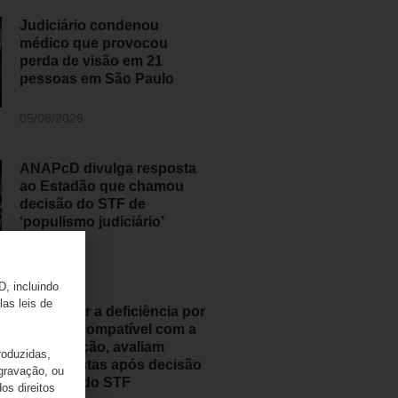
Judiciário condenou
médico que provocou
perda de visão em 21
pessoas em São Paulo
05/08/2026
ANAPcD divulga resposta
ao Estadão que chamou
decisão do STF de
‘populismo judiciário’
05/08/2026
D, incluindo
las leis de
Classificar a deficiência por
grau é incompatível com a
Constituição, avaliam
roduzidas,
especialistas após decisão
 gravação, ou
histórica do STF
os direitos