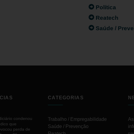
Política
Reatech
Saúde / Prev
CIAS
CATEGORIAS
N
diciário condenou
Trabalho / Empregabilidade
As
dico que
Saúde / Prevenção
in
ovocou perda de
Reatech
se