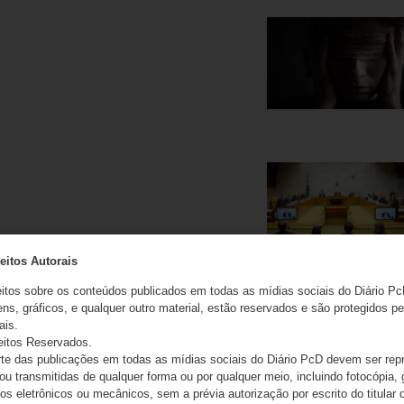
eitos Autorais
eitos sobre os conteúdos publicados em todas as mídias sociais do Diário Pc
ns, gráficos, e qualquer outro material, estão reservados e são protegidos pe
ais.
eitos Reservados.
e das publicações em todas as mídias sociais do Diário PcD devem ser rep
 ou transmitidas de qualquer forma ou por qualquer meio, incluindo fotocópia,
s eletrônicos ou mecânicos, sem a prévia autorização por escrito do titular d