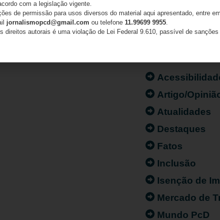
acordo com a legislação vigente.
ações de permissão para usos diversos do material aqui apresentado, entre em
ail
jornalismopcd@gmail.com
ou telefone
11.99699 9955
.
s direitos autorais é uma violação de Lei Federal 9.610, passível de sanções 
CATEGORIAS
Acessibilidad
Artigo/Opiniã
Atualidades
Destaques
Fatos
Inclusão
Isenção de I
Mercado de T
Mundo PcD