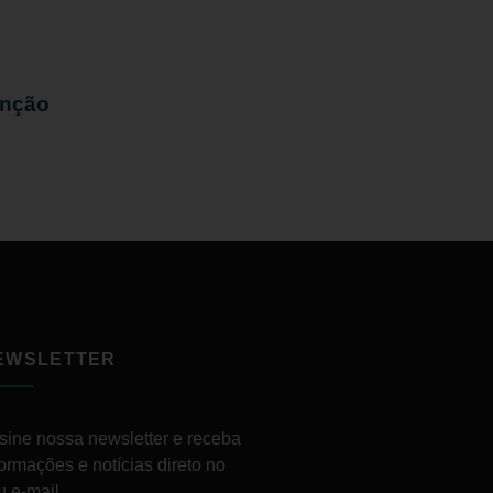
enção
EWSLETTER
sine nossa newsletter e receba
formações e notícias direto no
u e-mail.