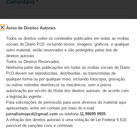
Comentário
*
Aviso de Direitos Autorais
Todos os direitos sobre os conteúdos publicados em todas as mídias
sociais do Diário PcD, incluindo textos, imagens, gráficos, e qualquer
outro material, estão reservados e são protegidos pelas leis de
direitos autorais.
Todos os Direitos Reservados.
Nenhuma parte das publicações em todas as mídias sociais do Diário
PcD devem ser reproduzidas, distribuídas, ou transmitidas de
qualquer forma ou por qualquer meio, incluindo fotocópia, gravação,
Nome
*
ou outros métodos eletrônicos ou mecânicos, sem a prévia
autorização por escrito do titular dos direitos autorais, de acordo com
a legislação vigente.
Para solicitações de permissão para usos diversos do material aqui
apresentado, entre em contato por meio do e-mail
jornalismopcd@gmail.com
ou telefone
11.99699 9955
.
E-mail
*
A infração dos direitos autorais é uma violação de Lei Federal 9.610,
passível de sanções civis e criminais.