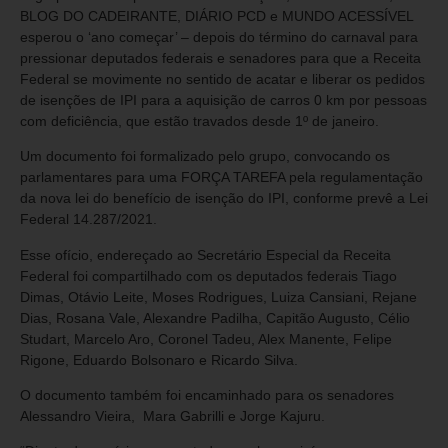
BLOG DO CADEIRANTE, DIÁRIO PCD e MUNDO ACESSÍVEL
esperou o ‘ano começar’ – depois do término do carnaval para
pressionar deputados federais e senadores para que a Receita
Federal se movimente no sentido de acatar e liberar os pedidos
de isenções de IPI para a aquisição de carros 0 km por pessoas
com deficiência, que estão travados desde 1º de janeiro.
Um documento foi formalizado pelo grupo, convocando os
parlamentares para uma FORÇA TAREFA pela regulamentação
da nova lei do benefício de isenção do IPI, conforme prevê a Lei
Federal 14.287/2021.
Esse ofício, endereçado ao Secretário Especial da Receita
Federal foi compartilhado com os deputados federais Tiago
Dimas, Otávio Leite, Moses Rodrigues, Luiza Cansiani, Rejane
Dias, Rosana Vale, Alexandre Padilha, Capitão Augusto, Célio
Studart, Marcelo Aro, Coronel Tadeu, Alex Manente, Felipe
Rigone, Eduardo Bolsonaro e Ricardo Silva.
O documento também foi encaminhado para os senadores
Alessandro Vieira, Mara Gabrilli e Jorge Kajuru.