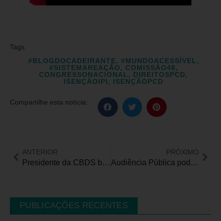
Tags
#BLOGDOCADEIRANTE
,
#MUNDOACESSÍVEL
,
#SISTEMAREAÇÃO
,
COMISSÃO48
,
CONGRESSONACIONAL
,
DIREITOSPCD
,
ISENÇÃOIPI
,
ISENÇÃOPCD
Compartilhe esta notícia:
ANTERIOR
PRÓXIMO
Presidente da CBDS busca apoios em Brasília
Audiência Pública pode definir retorno de atendimentos para PcD em Hospital de Franca
PUBLICAÇÕES RECENTES