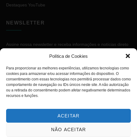
Destaques YouTube
NEWSLETTER
Assine nossa newsletter e receba informações e notícias direto
no seu e-mail.
Política de Cookies
Para proporcionar as melhores experiências, utilizamos tecnologias como
cookies para armazenar e/ou acessar informações do dispositivo. O
consentimento com essas tecnologias nos permitirá processar dados como
comportamento de navegação ou IDs únicos neste site. A não autorização
ou a retirada do consentimento podem afetar negativamente determinados
ASSINAR
recursos e funções.
ACEITAR
NÃO ACEITAR
Copyright © 2026. Diário PcD. Todos os direitos reservados.