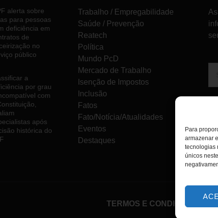
F alerta sobre
Trabalho / Empregabilidade
As
tas para pessoas
Saúde / Prevenção
in
m deficiência em
Reatech
se
ntratos de
ceirização no
Política
viço público
Mundo PcD
Mercado de Trabalho
ssificar a
Isenção de Impostos
iciência por grau
Inclusão
incompatível com
onstituição,
Fatos
aliam
Fato/Notícia/Atualidades
pecialistas após
Eventos
Para proporc
isão histórica do
armazenar e
F
Destaques
tecnologias
únicos neste
negativamen
AC
TERMOS E CONDIÇÕES