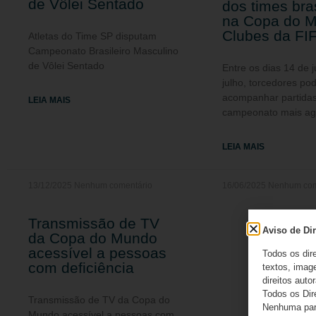
de Vôlei Sentado
dos times bras
na Copa do 
Clubes da FI
Atletas do Time SP disputam
Campeonato Brasileiro Masculino
de Vôlei Sentado
Entre os dias 14 de 
julho, torcedores p
acompanhar partida
LEIA MAIS
campeonato mais ag
LEIA MAIS
13/12/2025
Nenhum comentário
16/06/2025
Nenhum com
Transmissão de TV
Aviso de Dir
da Copa do Mundo
acessível a pessoas
Todos os dir
com deficiência
textos, image
direitos autor
Todos os Dir
Transmissão de TV da Copa do
Nenhuma part
Mundo acessível a pessoas com