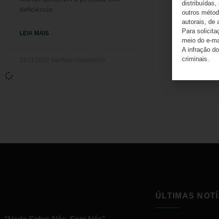
distribuídas,
deficiência
outros método
autorais, de 
Para solicit
LEIA MAIS
meio do e-m
A infração do
criminais.
19/11/2022
Nenhum comentário
ÚLTIMAS NOTÍ