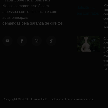
“
Nada Sobre Nós. Sem Nós”
.
MP
Nosso compromisso é com
co
a pessoa com deficiência e com
co
suas principais
co
ter
demandas pela garantia de direitos.
ser
Cla
def
é 
a C
av
es
dec
ST
Copyright © 2026. Diário PcD. Todos os direitos reservados.