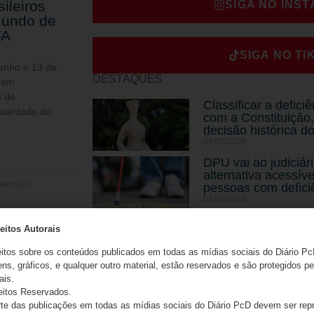
ileiros
SIGA NO INS
Mundo de
FA
SIGA NO TI
junho e 13 de
DESTAQUES
odem
s do
Classificar a defici
uardado do
com a Constituição,
decisão histórica d
04/08/2026
DPU vai ao judiciár
alternativa acessíve
entário
pessoas com defici
04/08/2026
STF determina em d
eitos Autorais
legislador brasileir
de deficiência
eitos sobre os conteúdos publicados em todas as mídias sociais do Diário Pc
03/08/2026
ns, gráficos, e qualquer outro material, estão reservados e são protegidos pe
ais.
CATEGORIAS
eitos Reservados.
e das publicações em todas as mídias sociais do Diário PcD devem ser rep