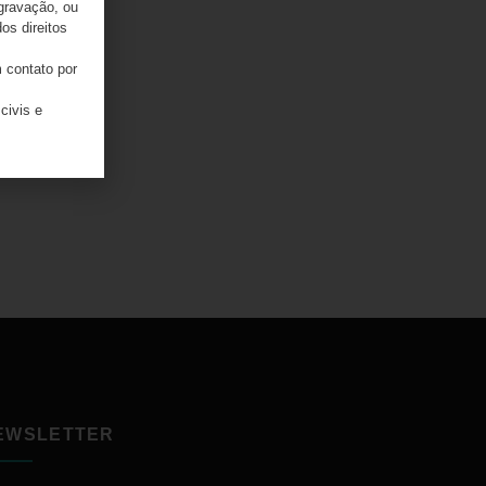
 gravação, ou
os direitos
 contato por
civis e
EWSLETTER