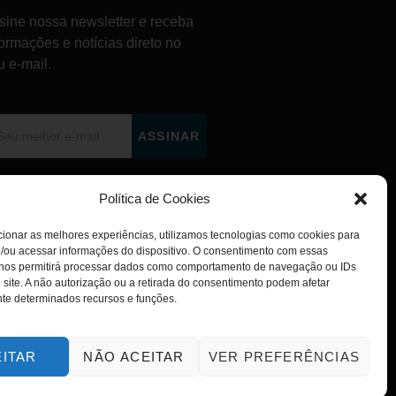
sine nossa newsletter e receba
formações e notícias direto no
u e-mail.
ASSINAR
Política de Cookies
ionar as melhores experiências, utilizamos tecnologias como cookies para
/ou acessar informações do dispositivo. O consentimento com essas
 nos permitirá processar dados como comportamento de navegação ou IDs
 site. A não autorização ou a retirada do consentimento podem afetar
te determinados recursos e funções.
EITAR
NÃO ACEITAR
VER PREFERÊNCIAS
POLÍTICA DE PRIVACIDADE