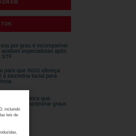
TAGRAM
KTOK
ência por grau é incompatível
 avaliam especialistas após
o STF
io para que INSS ofereça
l à biometria facial para
ência
ecisão histórica que
o não pode discriminar graus
D, incluindo
las leis de
roduzidas,