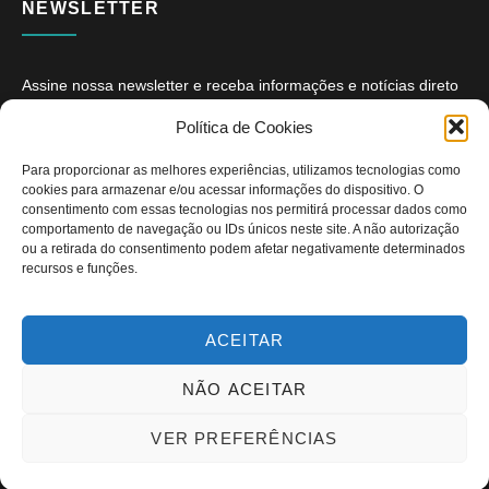
NEWSLETTER
Assine nossa newsletter e receba informações e notícias direto
no seu e-mail.
Política de Cookies
Para proporcionar as melhores experiências, utilizamos tecnologias como
cookies para armazenar e/ou acessar informações do dispositivo. O
consentimento com essas tecnologias nos permitirá processar dados como
comportamento de navegação ou IDs únicos neste site. A não autorização
ou a retirada do consentimento podem afetar negativamente determinados
ASSINAR
recursos e funções.
ACEITAR
NÃO ACEITAR
Copyright © 2026. Diário PcD. Todos os direitos reservados.
VER PREFERÊNCIAS