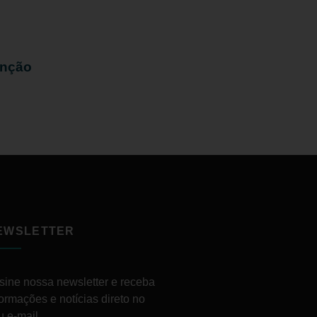
enção
EWSLETTER
sine nossa newsletter e receba
formações e notícias direto no
u e-mail.