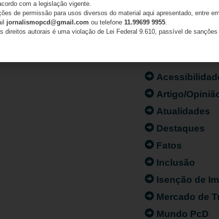
acordo com a legislação vigente.
ações de permissão para usos diversos do material aqui apresentado, entre em
ail
jornalismopcd@gmail.com
ou telefone
11.99699 9955
.
s direitos autorais é uma violação de Lei Federal 9.610, passível de sanções 
CATEGORIAS
Acessibilidad
Artigo/Opiniã
Atualidades
Destaques
Fatos
Inclusão
Isenção de I
Mercado de T
Mundo PcD