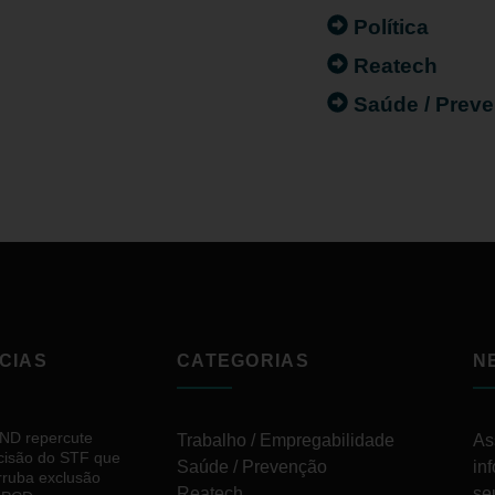
Política
Reatech
Saúde / Prev
CIAS
CATEGORIAS
N
ND repercute
Trabalho / Empregabilidade
As
cisão do STF que
Saúde / Prevenção
in
rruba exclusão
Reatech
se