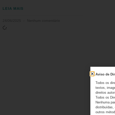
LEIA MAIS
24/06/2025
Nenhum comentário
Aviso de Dir
Todos os dir
textos, image
direitos autor
Todos os Dir
Nenhuma part
distribuídas,
outros método