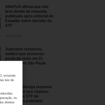
ANAPcD afirma que não
teve direito de resposta
publicado após editorial do
Estadão sobre decisão do
STF
06/08/2026
Judiciário condenou
médico que provocou
perda de visão em 21
pessoas em São Paulo
05/08/2026
D, incluindo
las leis de
ANAPcD divulga resposta
ao Estadão que chamou
roduzidas,
decisão do STF de
 gravação, ou
‘populismo judiciário’
os direitos