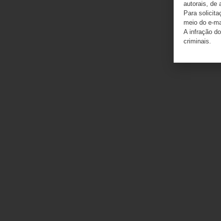
autorais, de 
Para solicit
meio do e-m
A infração do
criminais.