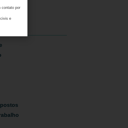
 contato por
05/08/2026
civis e
e
o
mpostos
rabalho