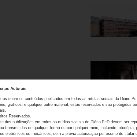
eitos Autorais
eitos sobre os conteúdos publicados em todas as mídias sociais do Diário Pc
ns, gráficos, e qualquer outro material, estão reservados e são protegidos pe
ais.
eitos Reservados.
e das publicações em todas as mídias sociais do Diário PcD devem ser rep
 ou transmitidas de qualquer forma ou por qualquer meio, incluindo fotocópia,
s eletrônicos ou mecânicos, sem a prévia autorização por escrito do titular d