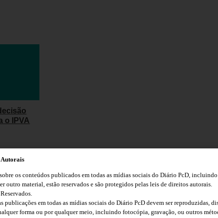
decisão
a o IPVA
 Autorais
mpleta 20
 sobre os conteúdos publicados em todas as mídias sociais do Diário PcD, incluindo
obre a
er outro material, estão reservados e são protegidos pelas leis de direitos autorais.
eres com
 Reservados.
 publicações em todas as mídias sociais do Diário PcD devem ser reproduzidas, dis
ualquer forma ou por qualquer meio, incluindo fotocópia, gravação, ou outros méto