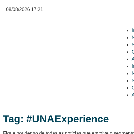
08/08/2026 17:21
I
N
C
A
I
N
C
A
Tag: #UNAExperience
Fique por dentro de todas as notícias que envolve o segment