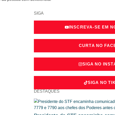
SIGA
INSCREVA-SE EM 
CURTA NO FA
SIGA NO INS
SIGA NO TI
DESTAQUES