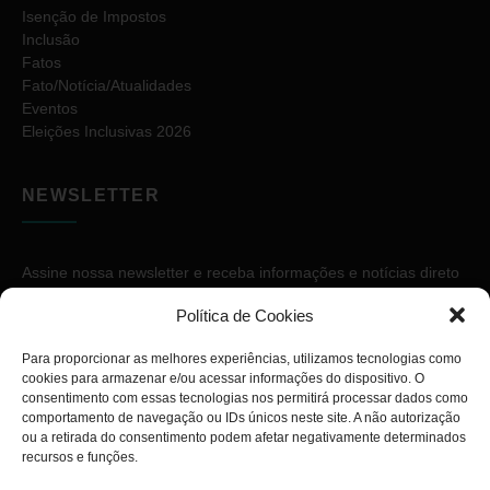
Isenção de Impostos
Inclusão
Fatos
Fato/Notícia/Atualidades
Eventos
Eleições Inclusivas 2026
NEWSLETTER
Assine nossa newsletter e receba informações e notícias direto
no seu e-mail.
Política de Cookies
Para proporcionar as melhores experiências, utilizamos tecnologias como
cookies para armazenar e/ou acessar informações do dispositivo. O
consentimento com essas tecnologias nos permitirá processar dados como
comportamento de navegação ou IDs únicos neste site. A não autorização
ou a retirada do consentimento podem afetar negativamente determinados
ASSINAR
recursos e funções.