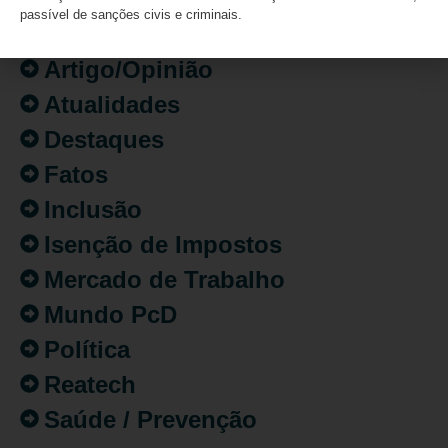
passível de sanções civis e criminais.
Acessibilidade
Artigo/Opinião
Atualidades
Destaques
Fatos
Inclusão
Isenção de Impostos
Mercado de Trabalho
Mundo PcD
Política
Reatech
Saúde / Prevenção