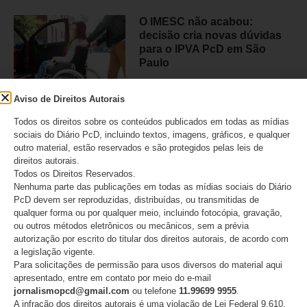
O IMESC não acabou:
decisão cria novas dúvidas
para o IPVA PcD em São
Paulo
07/08/2026
Aviso de Direitos Autorais
Todos os direitos sobre os conteúdos publicados em todas as mídias
sociais do Diário PcD, incluindo textos, imagens, gráficos, e qualquer
outro material, estão reservados e são protegidos pelas leis de
Lei Maria da Penha completa
direitos autorais.
20 anos e reforça alerta
Todos os Direitos Reservados.
sobre a violência contra
Nenhuma parte das publicações em todas as mídias sociais do Diário
mulheres com deficiência
PcD devem ser reproduzidas, distribuídas, ou transmitidas de
qualquer forma ou por qualquer meio, incluindo fotocópia, gravação,
07/08/2026
ou outros métodos eletrônicos ou mecânicos, sem a prévia
autorização por escrito do titular dos direitos autorais, de acordo com
a legislação vigente.
Para solicitações de permissão para usos diversos do material aqui
apresentado, entre em contato por meio do e-mail
jornalismopcd@gmail.com
ou telefone
11.99699 9955
.
CATEGORIAS
A infração dos direitos autorais é uma violação de Lei Federal 9.610,