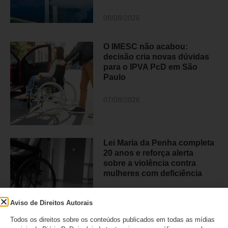
08/08/2026
O IMESC não acabou:
decisão cria novas dúvidas
para o IPVA PcD em São
Paulo
07/08/2026
Lei Maria da Penha completa
20 anos e reforça alerta
sobre a violência contra
mulheres com deficiência
07/08/2026
Aviso de Direitos Autorais
Todos os direitos sobre os conteúdos publicados em todas as mídias