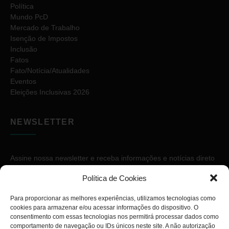
Política
Mundo PcD
Mercado de Trabalho
Isenção de Impostos
Inclusão
Fatos
Fato/Notícia/Atualidades
Eventos
Eleições Inclusivas 2026
NEWSLETTER
Assine nossa newsletter e receba informações e notícias direto
no seu e-mail.
Política de Cookies
Para proporcionar as melhores experiências, utilizamos tecnologias como
cookies para armazenar e/ou acessar informações do dispositivo. O
consentimento com essas tecnologias nos permitirá processar dados como
comportamento de navegação ou IDs únicos neste site. A não autorização