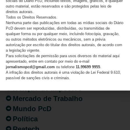
sociais do Diário PcD, incluindo textos, imagens, gráficos, e qualquer
outro material, estão reservados e são protegidos pelas leis de
CATEGORIAS
direitos autorais.
Todos os Direitos Reservados.
Nenhuma parte das publicações em todas as mídias sociais do Diário
Acessibilidade
PcD devem ser reproduzidas, distribuídas, ou transmitidas de
qualquer forma ou por qualquer meio, incluindo fotocópia, gravação,
Artigo/Opinião
ou outros métodos eletrônicos ou mecânicos, sem a prévia
autorização por escrito do titular dos direitos autorais, de acordo com
Atualidades
a legislação vigente.
Para solicitações de permissão para usos diversos do material aqui
Destaques
apresentado, entre em contato por meio do e-mail
Fatos
jornalismopcd@gmail.com
ou telefone
11.99699 9955
.
A infração dos direitos autorais é uma violação de Lei Federal 9.610,
Inclusão
passível de sanções civis e criminais.
Isenção de Impostos
Mercado de Trabalho
Mundo PcD
Política
Reatech