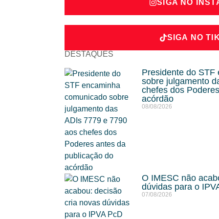
SIGA NO INS
SIGA NO TI
DESTAQUES
Presidente do STF
sobre julgamento d
chefes dos Poderes
acórdão
08/08/2026
O IMESC não acabou
dúvidas para o IP
07/08/2026