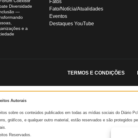
 Fórum Coexistir
Fatos
bate Diversidade
Fato/Notícia/Atualidades
Inclusão —
Eventos
ansformando
ssoas,
Destaques YouTube
ganizações e a
ciedade
TERMOS E CONDIÇÕES
eitos Autorais
eitos sobre os conteúdos publicados em todas as mídias sociais do Diário Pc
ns, gráficos, e qualquer outro material, estão reservados e são protegidos pe
ais.
eitos Reservados.