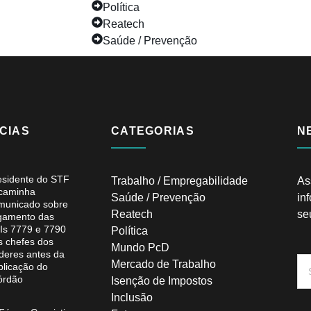
Política
Reatech
Saúde / Prevenção
CIAS
CATEGORIAS
N
esidente do STF
Trabalho / Empregabilidade
As
caminha
Saúde / Prevenção
in
municado sobre
Reatech
se
lgamento das
Is 7779 e 7790
Política
s chefes dos
Mundo PcD
deres antes da
Mercado de Trabalho
blicação do
órdão
Isenção de Impostos
Inclusão