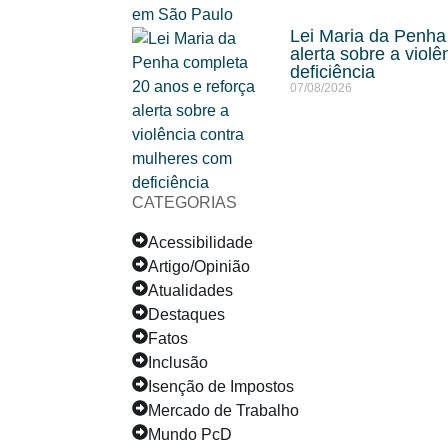
Lei Maria da Penha
alerta sobre a viol
deficiência
07/08/2026
CATEGORIAS
Acessibilidade
Artigo/Opinião
Atualidades
Destaques
Fatos
Inclusão
Isenção de Impostos
Mercado de Trabalho
Mundo PcD