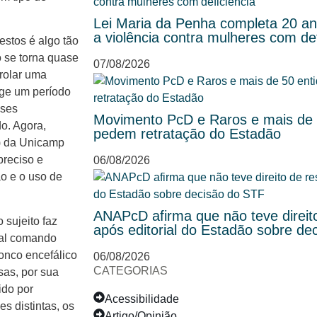
Lei Maria da Penha completa 20 ano
a violência contra mulheres com def
estos é algo tão
o se torna quase
07/08/2026
rolar uma
ige um período
sses
Movimento PcD e Raros e mais de 5
do. Agora,
pedem retratação do Estadão
) da Unicamp
preciso e
06/08/2026
ão e o uso de
ANAPcD afirma que não teve direit
 sujeito faz
após editorial do Estadão sobre de
tal comando
onco encefálico
06/08/2026
CATEGORIAS
sas, por sua
ido por
Acessibilidade
s distintas, os
Artigo/Opinião