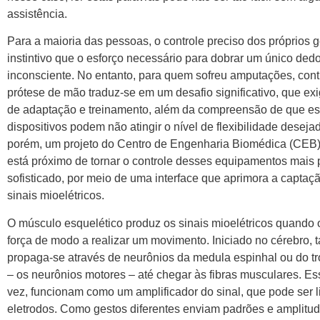
assistência.
Para a maioria das pessoas, o controle preciso dos próprios g
instintivo que o esforço necessário para dobrar um único ded
inconsciente. No entanto, para quem sofreu amputações, cont
prótese de mão traduz-se em um desafio significativo, que ex
de adaptação e treinamento, além da compreensão de que e
dispositivos podem não atingir o nível de flexibilidade deseja
porém, um projeto do Centro de Engenharia Biomédica (CEB
está próximo de tornar o controle desses equipamentos mais 
sofisticado, por meio de uma interface que aprimora a captaç
sinais mioelétricos.
O músculo esquelético produz os sinais mioelétricos quando o
força de modo a realizar um movimento. Iniciado no cérebro, 
propaga-se através de neurônios da medula espinhal ou do tr
– os neurônios motores – até chegar às fibras musculares. Es
vez, funcionam como um amplificador do sinal, que pode ser l
eletrodos. Como gestos diferentes enviam padrões e amplitude