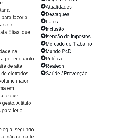
to
Atualidades
tar a
Destaques
para fazer a
Fatos
ção do
Inclusão
ala Elias, que
Isenção de Impostos
Mercado de Trabalho
idade na
Mundo PcD
ica por enquanto
Política
ia de alta
Reatech
 de eletrodos
Saúde / Prevenção
 volume maior
tema em
a, o que
gesto. A título
 para ler a
nologia, segundo
 a mão ou parte