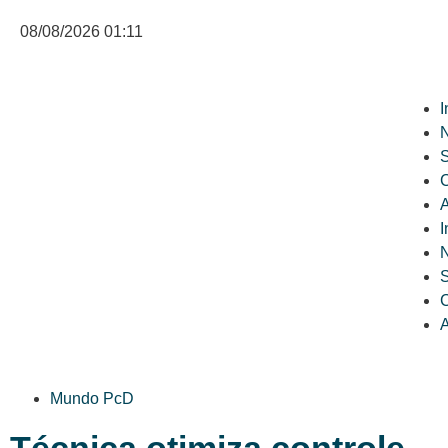
08/08/2026 01:11
I
N
C
A
I
N
C
A
Mundo PcD