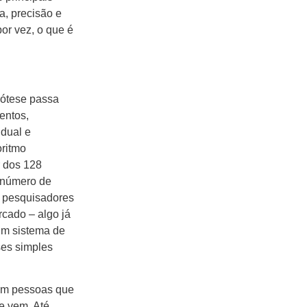
a, precisão e
or vez, o que é
rótese passa
entos,
dual e
oritmo
r dos 128
r número de
os pesquisadores
rcado – algo já
 um sistema de
ses simples
a em pessoas que
e vem. Até