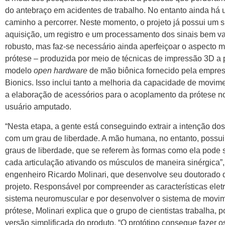
do antebraço em acidentes de trabalho. No entanto ainda há
caminho a percorrer. Neste momento, o projeto já possui um 
aquisição, um registro e um processamento dos sinais bem va
robusto, mas faz-se necessário ainda aperfeiçoar o aspecto 
prótese – produzida por meio de técnicas de impressão 3D a p
modelo
open hardware
de mão biônica fornecido pela empre
Bionics. Isso inclui tanto a melhoria da capacidade de movi
a elaboração de acessórios para o acoplamento da prótese n
usuário amputado.
“Nesta etapa, a gente está conseguindo extrair a intenção d
com um grau de liberdade. A mão humana, no entanto, possui
graus de liberdade, que se referem às formas como ela pode
cada articulação ativando os músculos de maneira sinérgica”
engenheiro Ricardo Molinari, que desenvolve seu doutorado 
projeto. Responsável por compreender as características eletr
sistema neuromuscular e por desenvolver o sistema de movi
prótese, Molinari explica que o grupo de cientistas trabalha, 
versão simplificada do produto. “O protótipo consegue fazer os