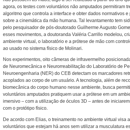
agora, os testes com voluntários não amputados permitiram tr
algoritmo que controla a interface e obter dados normativos 
sobre a cinemática da mão humana. Tal levantamento tem si
pelo pesquisador de pós-doutorado Guilherme Augusto Gomes
esses movimentos, a doutoranda Valéria Carrillo modelou, cr
ambiente virtual, o laboratório e a prótese de mão com contr
ao usado no sistema físico de Molinari.
Nos experimentos, oito câmeras de infravermelho posicionad
de Neuromecânica e Neurorreabilitação do Laboratório de P
Neuroengenharia (NER) do CEB detectam os marcadores retro
acoplados ao corpo de um usuário. A tecnologia, além de reco
biomecânica do corpo humano nesse ambiente, busca permiti
voluntários amputados pratiquem usar a prótese em um ambien
imersivo – com a utilização de óculos 3D – antes de iniciare
com o protótipo físico.
De acordo com Elias, o treinamento no ambiente virtual visa a
voluntários que estejam há anos sem utilizar a musculatura es