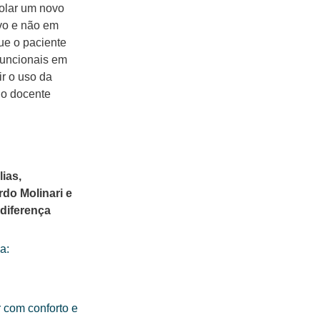
olar um novo
vo e não em
que o paciente
 funcionais em
ir o uso da
a o docente
lias,
do Molinari e
 diferença
a:
r com conforto e