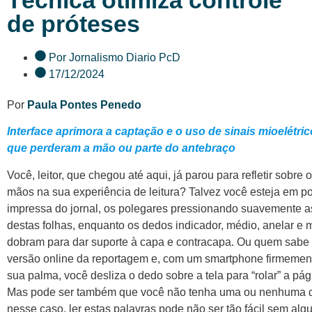
Técnica otimiza controle
de próteses
Por
Jornalismo Diario PcD
17/12/2024
Por
Paula Pontes Penedo
Interface aprimora a captação e o uso de sinais mioelétr
que perderam a mão ou parte do antebraço
Você, leitor, que chegou até aqui, já parou para refletir sobre 
mãos na sua experiência de leitura? Talvez você esteja em p
impressa do jornal, os polegares pressionando suavemente as
destas folhas, enquanto os dedos indicador, médio, anelar e 
dobram para dar suporte à capa e contracapa. Ou quem sabe 
versão online da reportagem e, com um smartphone firmeme
sua palma, você desliza o dedo sobre a tela para “rolar” a pá
Mas pode ser também que você não tenha uma ou nenhuma 
nesse caso, ler estas palavras pode não ser tão fácil sem alg