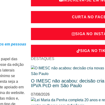
INSCREVA-SE EM 
CURTA NO FA
SIGA NO INS
icos em pessoas
SIGA NO TI
DESTAQUES
o papel das
osse da edição
 laterais
mínimo se
O IMESC não acabou: decisão cria
esta seja a
IPVA PcD em São Paulo
nte apoiado em
gina do website.
07/08/2026
das mãos e,
um tipo de