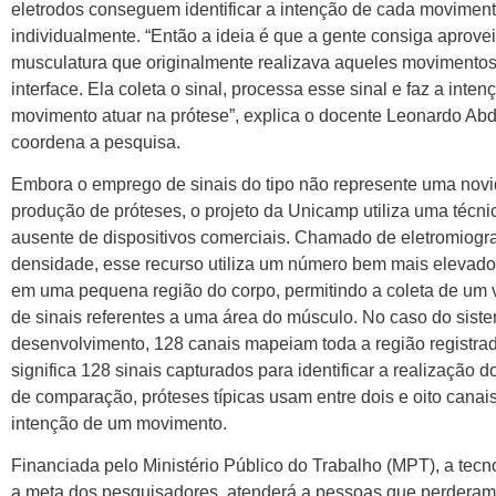
eletrodos conseguem identificar a intenção de cada movimen
individualmente. “Então a ideia é que a gente consiga aprovei
musculatura que originalmente realizava aqueles movimentos 
interface. Ela coleta o sinal, processa esse sinal e faz a inten
movimento atuar na prótese”, explica o docente Leonardo Abd
coordena a pesquisa.
Embora o emprego de sinais do tipo não represente uma nov
produção de próteses, o projeto da Unicamp utiliza uma técn
ausente de dispositivos comerciais. Chamado de eletromiograf
densidade, esse recurso utiliza um número bem mais elevado
em uma pequena região do corpo, permitindo a coleta de um
de sinais referentes a uma área do músculo. No caso do sis
desenvolvimento, 128 canais mapeiam toda a região registrad
significa 128 sinais capturados para identificar a realização do 
de comparação, próteses típicas usam entre dois e oito canais
intenção de um movimento.
Financiada pelo Ministério Público do Trabalho (MPT), a tec
a meta dos pesquisadores, atenderá a pessoas que perderam