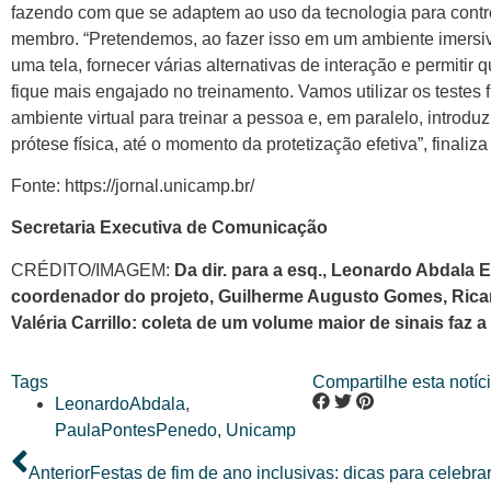
fazendo com que se adaptem ao uso da tecnologia para contr
membro. “Pretendemos, ao fazer isso em um ambiente imersi
uma tela, fornecer várias alternativas de interação e permitir 
fique mais engajado no treinamento. Vamos utilizar os testes
ambiente virtual para treinar a pessoa e, em paralelo, introduz
prótese física, até o momento da protetização efetiva”, finaliz
Fonte: https://jornal.unicamp.br/
Secretaria Executiva de Comunicação
CRÉDITO/IMAGEM:
Da dir. para a esq., Leonardo Abdala E
coordenador do projeto, Guilherme Augusto Gomes, Ricar
Valéria Carrillo: coleta de um volume maior de sinais faz a
Tags
Compartilhe esta notíci
LeonardoAbdala
,
PaulaPontesPenedo
,
Unicamp
Anterior
Festas de fim de ano inclusivas: dicas para celebra