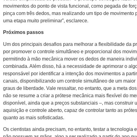
movimentos do ponto de vista funcional, como pegada de forç
pinça com três dedos, mas realizando um tipo de movimento p
uma etapa muito preliminar”, esclarece.
Próximos passos
Um dos principais desafios para melhorar a flexibilidade da p
por promover o controle simultâneo e proporcional dos movim
permitindo à mão mecânica mover os dedos de maneira indivi
combinada. Além disso, há a necessidade de aprimorar o alg
responsável por identificar a intenção dos movimentos a parti
canais, disponibilizando um controle simultâneo de um maio
graus de liberdade. Vale ressaltar, no entanto, que a meta d
não se resume a criar a prótese mecânica mais flexível do me
disponível, ainda que a preços substanciais –, mas construir
aquisição e controle aberto, capaz de controlar tanto as próte
quanto as mais sofisticadas.
Os cientistas ainda precisam, no entanto, testar a tecnologi
não possuem as mãos, algo a ser realizado a partir do ano qu