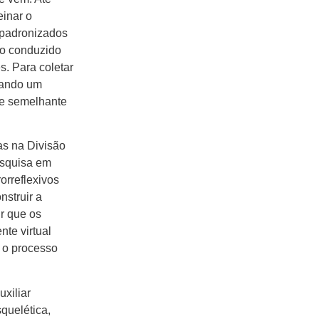
einar o
e padronizados
do conduzido
. Para coletar
iando um
ole semelhante
as na Divisão
esquisa em
rreflexivos
nstruir a
r que os
te virtual
m o processo
uxiliar
quelética,