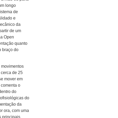
 um longo
sistema de
lidado e
mecânico da
artir de um
sa Open
mentação quanto
o braço do
os movimentos
 cerca de 25
 se mover em
, comenta o
dentro do
ofisiológicas do
mentação da
por ora, com uma
 principais