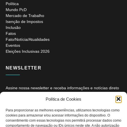
Política
Mundo PcD
Mercado de Trabalho
Isenção de Impostos
Inclusão
Fatos
Fato/Notícia/Atualidades
Eventos
Eleições Inclusivas 2026
NEWSLETTER
Assine nossa newsletter e receba informações e notícias direto
no seu e-mail.
Política de Cookies
Para proporcionar as melhores experiências, utilizamos tecnologias como
cookies para armazenar e/ou acessar informações do dispositivo. O
consentimento com essas tecnologias nos permitirá processar dados como
comportamento de navegação ou IDs únicos neste site. A não autorização