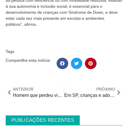
da pessoa com deficiência ou com mobilidade reduzida, visando
à sua autonomia e inclusão social, é essencial para o
desenvolvimento de crianças com Síndrome de Down, e deve
estar cada vez mais presente em escolas e ambientes
públicos”, afirma.
Tags
Compartilhe esta notícia:
ANTERIOR
PRÓXIMO
Homem que perdeu visão após demora na cirurgia será indenizado pelo Estado
Em SP, crianças e adolescentes tem inscrições para Curso de Libras “Teens” com 40 vagas
PUBLICAÇÕES RECENTES