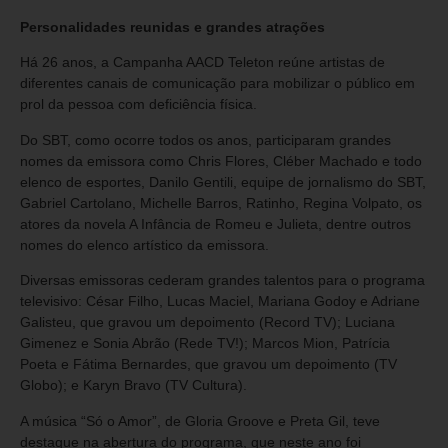
Personalidades reunidas e grandes atrações
Há 26 anos, a Campanha AACD Teleton reúne artistas de
diferentes canais de comunicação para mobilizar o público em
prol da pessoa com deficiência física.
Do SBT, como ocorre todos os anos, participaram grandes
nomes da emissora como Chris Flores, Cléber Machado e todo
elenco de esportes, Danilo Gentili, equipe de jornalismo do SBT,
Gabriel Cartolano, Michelle Barros, Ratinho, Regina Volpato, os
atores da novela A Infância de Romeu e Julieta, dentre outros
nomes do elenco artístico da emissora.
Diversas emissoras cederam grandes talentos para o programa
televisivo: César Filho, Lucas Maciel, Mariana Godoy e Adriane
Galisteu, que gravou um depoimento (Record TV); Luciana
Gimenez e Sonia Abrão (Rede TV!); Marcos Mion, Patrícia
Poeta e Fátima Bernardes, que gravou um depoimento (TV
Globo); e Karyn Bravo (TV Cultura).
A música “Só o Amor”, de Gloria Groove e Preta Gil, teve
destaque na abertura do programa, que neste ano foi