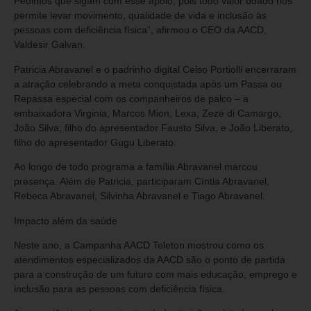
Pedimos que sigam com esse apoio, pois todo valor doado nos
permite levar movimento, qualidade de vida e inclusão às
pessoas com deficiência física”, afirmou o CEO da AACD,
Valdesir Galvan.
Patricia Abravanel e o padrinho digital Celso Portiolli encerraram
a atração celebrando a meta conquistada após um Passa ou
Repassa especial com os companheiros de palco – a
embaixadora Virginia, Marcos Mion, Lexa, Zezé di Camargo,
João Silva, filho do apresentador Fausto Silva, e João Liberato,
filho do apresentador Gugu Liberato.
Ao longo de todo programa a família Abravanel marcou
presença. Além de Patricia, participaram Cíntia Abravanel,
Rebeca Abravanel, Silvinha Abravanel e Tiago Abravanel.
Impacto além da saúde
Neste ano, a Campanha AACD Teleton mostrou como os
atendimentos especializados da AACD são o ponto de partida
para a construção de um futuro com mais educação, emprego e
inclusão para as pessoas com deficiência física.