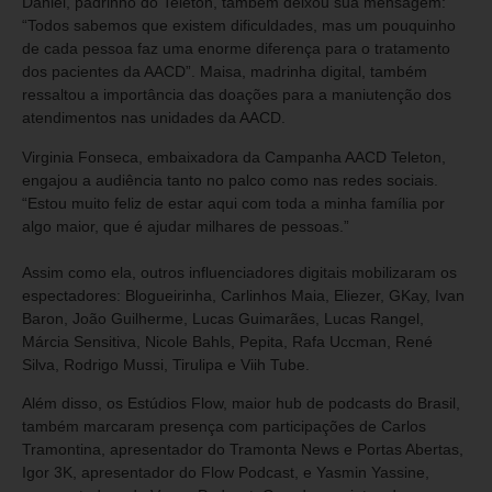
Daniel, padrinho do Teleton, também deixou sua mensagem:
“Todos sabemos que existem dificuldades, mas um pouquinho
de cada pessoa faz uma enorme diferença para o tratamento
dos pacientes da AACD”. Maisa, madrinha digital, também
ressaltou a importância das doações para a maniutenção dos
atendimentos nas unidades da AACD.
Virginia Fonseca, embaixadora da Campanha AACD Teleton,
engajou a audiência tanto no palco como nas redes sociais.
“Estou muito feliz de estar aqui com toda a minha família por
algo maior, que é ajudar milhares de pessoas.”
Assim como ela, outros influenciadores digitais mobilizaram os
espectadores: Blogueirinha, Carlinhos Maia, Eliezer, GKay, Ivan
Baron, João Guilherme, Lucas Guimarães, Lucas Rangel,
Márcia Sensitiva, Nicole Bahls, Pepita, Rafa Uccman, René
Silva, Rodrigo Mussi, Tirulipa e Viih Tube.
Além disso, os Estúdios Flow, maior hub de podcasts do Brasil,
também marcaram presença com participações de Carlos
Tramontina, apresentador do Tramonta News e Portas Abertas,
Igor 3K, apresentador do Flow Podcast, e Yasmin Yassine,