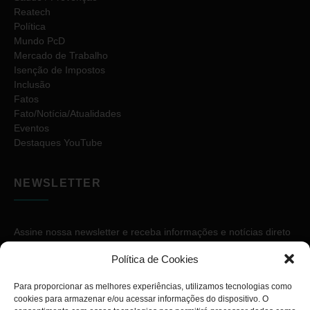
Reatech
Política
Mundo PcD
Mercado de Trabalho
Isenção de Impostos
Inclusão
Fatos
Fato/Notícia/Atualidades
Eventos
Destaques YouTube
NEWSLETTER
Assine nossa newsletter e receba informações e notícias direto
no seu e-mail.
Política de Cookies
Para proporcionar as melhores experiências, utilizamos tecnologias como
cookies para armazenar e/ou acessar informações do dispositivo. O