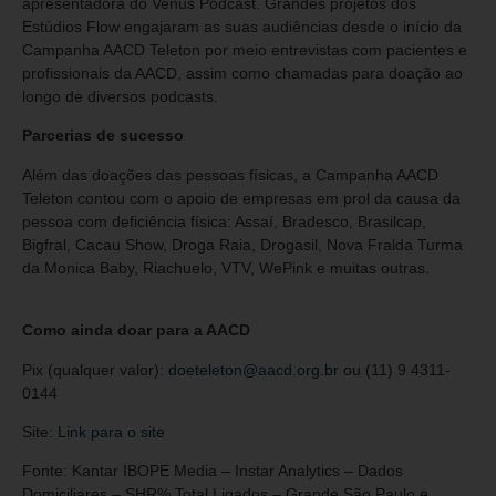
apresentadora do Venus Podcast. Grandes projetos dos
Estúdios Flow engajaram as suas audiências desde o início da
Campanha AACD Teleton por meio entrevistas com pacientes e
profissionais da AACD, assim como chamadas para doação ao
longo de diversos podcasts.
Parcerias de sucesso
Além das doações das pessoas físicas, a Campanha AACD
Teleton contou com o apoio de empresas em prol da causa da
pessoa com deficiência física: Assaí, Bradesco, Brasilcap,
Bigfral, Cacau Show, Droga Raia, Drogasil, Nova Fralda Turma
da Monica Baby, Riachuelo, VTV, WePink e muitas outras.
Como ainda doar para a AACD
Pix (qualquer valor):
doeteleton@aacd.org.br
ou (11) 9 4311-
0144
Site:
Link para o site
Fonte: Kantar IBOPE Media – Instar Analytics – Dados
Domiciliares – SHR% Total Ligados – Grande São Paulo e