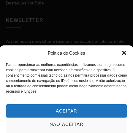
Destaques YouTube
NEWSLETTER
Assine nossa newsletter e receba informações e notícias direto
no seu e-mail.
Política de Cookies
Para proporcionar as melhores experiências, utilizamos tecnologias como
cookies para armazenar e/ou acessar informações do dispositivo. O
consentimento com essas tecnologias nos permitirá processar dados como
comportamento de navegação ou IDs únicos neste site. A não autorização
ou a retirada do consentimento podem afetar negativamente determinados
ASSINAR
recursos e funções.
ACEITAR
NÃO ACEITAR
Copyright © 2026. Diário PcD. Todos os direitos reservados.