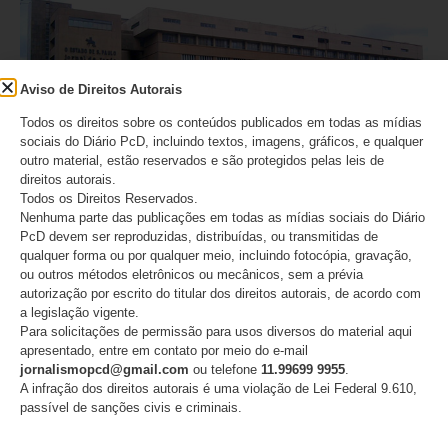
Aviso de Direitos Autorais
Todos os direitos sobre os conteúdos publicados em todas as mídias
sociais do Diário PcD, incluindo textos, imagens, gráficos, e qualquer
outro material, estão reservados e são protegidos pelas leis de
ANAPcD afirma que não teve direito de resposta
direitos autorais.
publicado após editorial do Estadão sobre decisão
Todos os Direitos Reservados.
do STF
Nenhuma parte das publicações em todas as mídias sociais do Diário
PcD devem ser reproduzidas, distribuídas, ou transmitidas de
qualquer forma ou por qualquer meio, incluindo fotocópia, gravação,
06/08/2026
ou outros métodos eletrônicos ou mecânicos, sem a prévia
autorização por escrito do titular dos direitos autorais, de acordo com
a legislação vigente.
Para solicitações de permissão para usos diversos do material aqui
Deixe um comentário
apresentado, entre em contato por meio do e-mail
jornalismopcd@gmail.com
ou telefone
11.99699 9955
.
O seu endereço de e-mail não será publicado.
Campos
A infração dos direitos autorais é uma violação de Lei Federal 9.610,
obrigatórios são marcados com
*
passível de sanções civis e criminais.