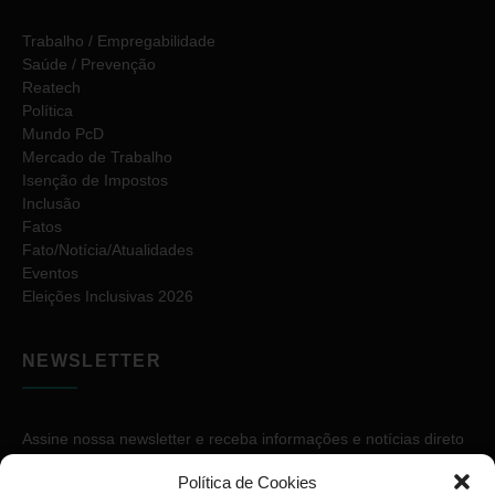
Trabalho / Empregabilidade
Saúde / Prevenção
Reatech
Política
Mundo PcD
Mercado de Trabalho
Isenção de Impostos
Inclusão
Fatos
Fato/Notícia/Atualidades
Eventos
Eleições Inclusivas 2026
NEWSLETTER
Assine nossa newsletter e receba informações e notícias direto
no seu e-mail.
Política de Cookies