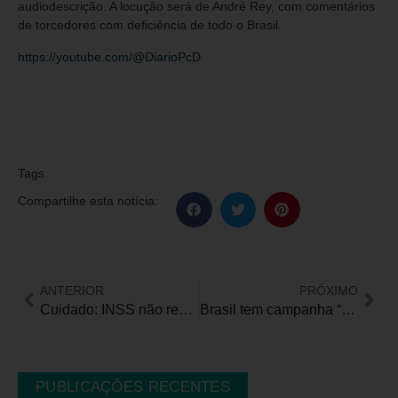
audiodescrição. A locução será de André Rey, com comentários
de torcedores com deficiência de todo o Brasil.
https://youtube.com/@DiarioPcD
Tags
Compartilhe esta notícia:
ANTERIOR
PRÓXIMO
Cuidado: INSS não recebe documentos por e-mail
Brasil tem campanha “De olho nos olhinhos” neste sábado e domingo
PUBLICAÇÕES RECENTES