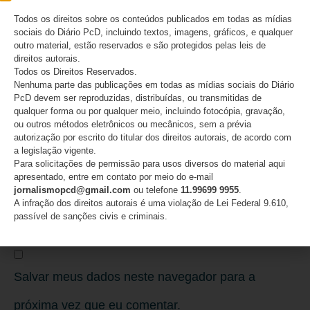
Todos os direitos sobre os conteúdos publicados em todas as mídias
sociais do Diário PcD, incluindo textos, imagens, gráficos, e qualquer
Nome
*
outro material, estão reservados e são protegidos pelas leis de
direitos autorais.
Todos os Direitos Reservados.
Nenhuma parte das publicações em todas as mídias sociais do Diário
PcD devem ser reproduzidas, distribuídas, ou transmitidas de
E-mail
*
qualquer forma ou por qualquer meio, incluindo fotocópia, gravação,
ou outros métodos eletrônicos ou mecânicos, sem a prévia
autorização por escrito do titular dos direitos autorais, de acordo com
a legislação vigente.
Para solicitações de permissão para usos diversos do material aqui
apresentado, entre em contato por meio do e-mail
Site
jornalismopcd@gmail.com
ou telefone
11.99699 9955
.
A infração dos direitos autorais é uma violação de Lei Federal 9.610,
passível de sanções civis e criminais.
Salvar meus dados neste navegador para a
próxima vez que eu comentar.