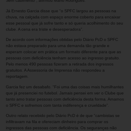
Sem cabimento”, afirmou Mario Rodrigues.
Já Ernesto Garcia disse que “o SPFC largou as pessoas na
chuva, na calçada com espaço enorme coberto para encaixar
esse pessoal que já sofre tanto e só queria acolhimento do seu
clube. A cena era triste e desesperadora”.
De acordo com informações obtidas pelo Diário PcD o SPFC
não estava preparado para uma demanda tão grande e
esperam colocar em prática um formato diferente para que as
pessoas com deficiência tenham acesso ao ingresso gratuito.
Pelo menos 490 pessoas fizeram a retirada dos ingressos
gratuitos. A Assessoria de Imprensa não respondeu a
reportagem.
Garcia fez um desabafo. “Foi uma das coisas mais humilhantes
que já presenciei no futebol. Jamais pensei em ver o Clube que
tanto amo tratar pessoas com deficiência desta forma. Amamos
o SPFC e sofremos com tanta indiferença e crueldade”.
Outro relato recebido pelo Diário PcD é de que “cambistas se
infiltravam na fila e ofereciam dinheiro para comprar os
ingressos das pessoas com deficiência. Os seguranças não