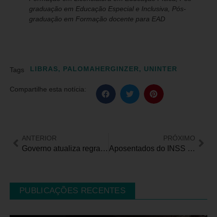
graduação em Educação Especial e Inclusiva, Pós-
graduação em Formação docente para EAD
LIBRAS
,
PALOMAHERGINZER
,
UNINTER
Tags
Compartilhe esta notícia:
ANTERIOR
PRÓXIMO
Governo atualiza regras do Benefício de Prestação Continuada para idosos e pessoas com deficiência
Aposentados do INSS podem participar do programa Voa Brasil
PUBLICAÇÕES RECENTES