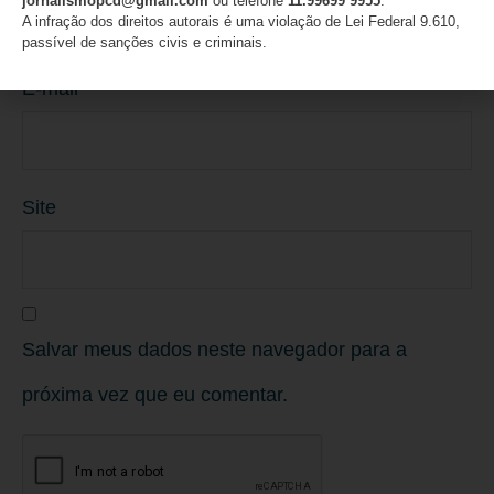
jornalismopcd@gmail.com
ou telefone
11.99699 9955
.
A infração dos direitos autorais é uma violação de Lei Federal 9.610,
passível de sanções civis e criminais.
E-mail
*
Site
Salvar meus dados neste navegador para a
próxima vez que eu comentar.