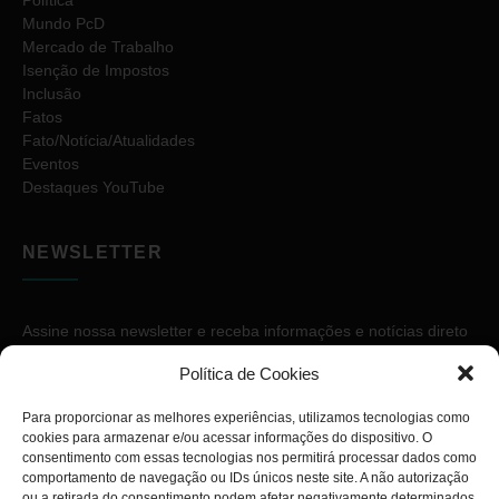
Mundo PcD
Mercado de Trabalho
Isenção de Impostos
Inclusão
Fatos
Fato/Notícia/Atualidades
Eventos
Destaques YouTube
NEWSLETTER
Assine nossa newsletter e receba informações e notícias direto
no seu e-mail.
Política de Cookies
Para proporcionar as melhores experiências, utilizamos tecnologias como
cookies para armazenar e/ou acessar informações do dispositivo. O
consentimento com essas tecnologias nos permitirá processar dados como
comportamento de navegação ou IDs únicos neste site. A não autorização
ou a retirada do consentimento podem afetar negativamente determinados