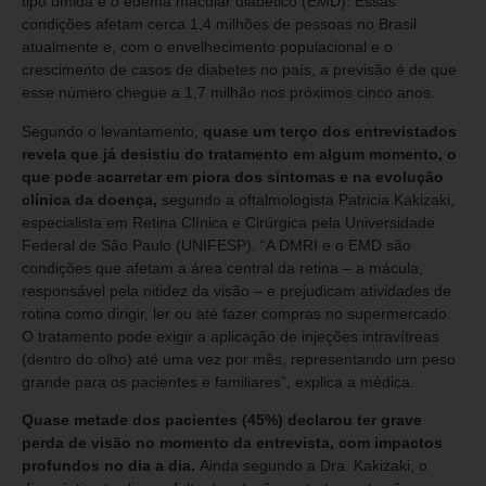
tipo úmida e o edema macular diabético (EMD). Essas
condições afetam cerca 1,4 milhões de pessoas no Brasil
atualmente e, com o envelhecimento populacional e o
crescimento de casos de diabetes no país, a previsão é de que
esse número chegue a 1,7 milhão nos próximos cinco anos.
Segundo o levantamento,
quase um terço dos entrevistados
revela que já desistiu do tratamento em algum momento, o
que pode acarretar em piora dos sintomas e na evolução
clínica da doença,
segundo a oftalmologista Patricia Kakizaki,
especialista em Retina Clínica e Cirúrgica pela Universidade
Federal de São Paulo (UNIFESP). “A DMRI e o EMD são
condições que afetam a área central da retina – a mácula,
responsável pela nitidez da visão – e prejudicam atividades de
rotina como dirigir, ler ou até fazer compras no supermercado.
O tratamento pode exigir a aplicação de injeções intravítreas
(dentro do olho) até uma vez por mês, representando um peso
grande para os pacientes e familiares”, explica a médica.
Quase metade dos pacientes (45%) declarou ter grave
perda de visão no momento da entrevista, com impactos
profundos no dia a dia.
Ainda segundo a Dra. Kakizaki, o