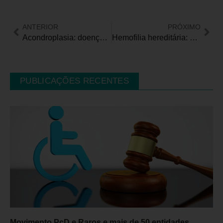
ANTERIOR
PRÓXIMO
Acondroplasia: doença rara exige cuidado multidisciplinar
Hemofilia hereditária: a importância do diagnóstico e do aconselhamento genético
PUBLICAÇÕES RECENTES
Movimento PcD e Raros e mais de 50 entidades