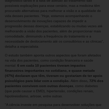
diagnóstico tardio e a falta de adesão ao tratamento são
possíveis explicações para esse cenário, mas a medicina têm
procurado alternativas para melhorar a visão e a qualidade de
vida desses pacientes. “Hoje, estamos acompanhando o
desenvolvimento de inovações capazes de impedir a
progressão dessas doenças, estabilizando ou muitas vezes até
melhorando a visão dos pacientes, além de proporcionar mais
comodidade, diminuindo a frequência do tratamento e a
necessidade de deslocamento até os consultórios e as clínicas”,
detalha a especialista.
O estudo também aponta outros aspectos que foram afetados
na vida dos pacientes, como condição financeira e saúde
mental:
6 em cada 10 pacientes tiveram impactos
financeiros importantes no cotidiano, e quase metade
(47%) declaram que têm, tiveram ou gostariam de ter apoio
psicológico para lidar com a condição.
Além disso
, 72% dos
pacientes convivem com outras doenças
, como diabetes
(que pode causar o EMD), hipertensão, condições renais,
hipotireiodismo, artrose, entre outras.
“A ciência investe em pesquisa para desenvolver soluções que