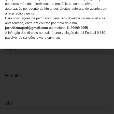
ou outros métodos eletrônicos ou mecânicos, sem a prévia
autorização por escrito do titular dos direitos autorais, de acordo com
a legislação vigente.
Para solicitações de permissão para usos diversos do material aqui
apresentado, entre em contato por meio do e-mail
jornalismopcd@gmail.com
ou telefone
11.99699 9955
.
A infração dos direitos autorais é uma violação de Lei Federal 9.610,
passível de sanções civis e criminais.
Nome
*
E-mail
*
Site