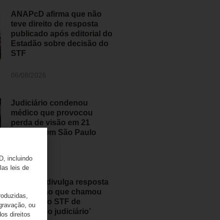
ANAPcD afirma que não
teve direito de resposta
publicado após editorial do
Estadão sobre decisão do
STF
06/08/2026
Judiciário condenou
médico que provocou
perda de visão em 21
pessoas em São Paulo
05/08/2026
D, incluindo
las leis de
ANAPcD divulga resposta
ao Estadão que chamou
roduzidas,
decisão do STF de
 gravação, ou
‘populismo judiciário’
os direitos