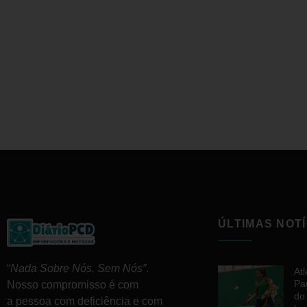
ÚLTIMAS NOTÍ
“
Nada Sobre Nós. Sem Nós”
.
At
Pa
Nosso compromisso é com
do
a pessoa com deficiência e com