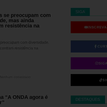
SIGA
s se preocupam com
ade, mas ainda
m resistência na
INSCREVA
preocupam com diversidade,
CUR
contram resistência na
SIG
Nenhum comentário
S
a “A ONDA agora é
DESTAQUES
r”