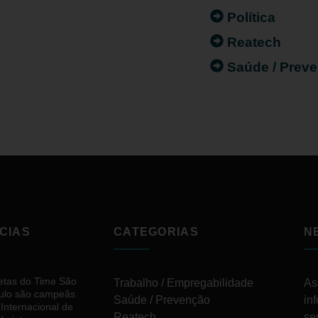
Política
Reatech
Saúde / Prev
CIAS
CATEGORIAS
N
letas do Time São
Trabalho / Empregabilidade
As
ulo são campeãs
Saúde / Prevenção
in
 Internacional de
Reatech
se