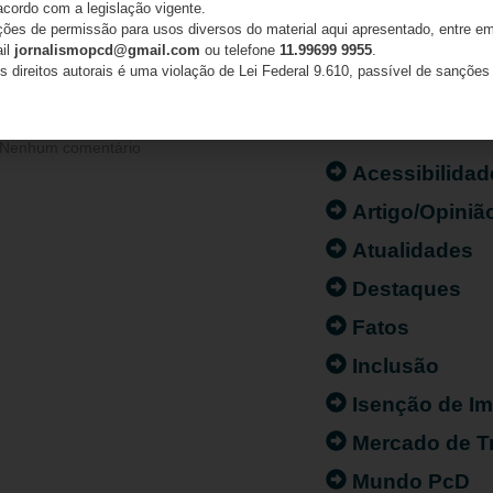
acordo com a legislação vigente.
 de tecnologias mais
ações de permissão para usos diversos do material aqui apresentado, entre em
ail
jornalismopcd@gmail.com
ou telefone
11.99699 9955
.
s direitos autorais é uma violação de Lei Federal 9.610, passível de sanções 
CATEGORIAS
Nenhum comentário
Acessibilidad
Artigo/Opiniã
Atualidades
Destaques
Fatos
Inclusão
Isenção de I
Mercado de T
Mundo PcD