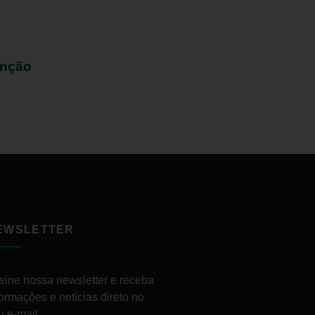
enção
EWSLETTER
sine nossa newsletter e receba
formações e notícias direto no
u e-mail.