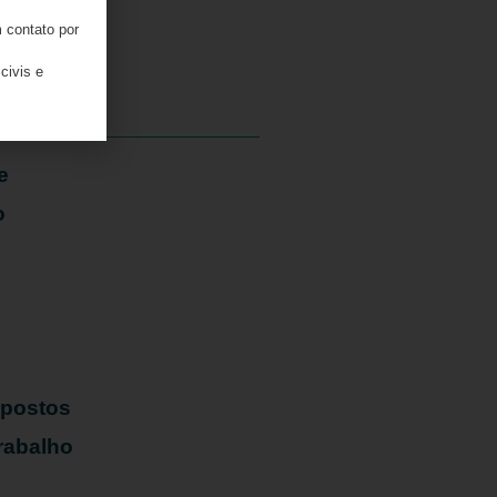
 contato por
05/08/2026
civis e
e
o
mpostos
rabalho