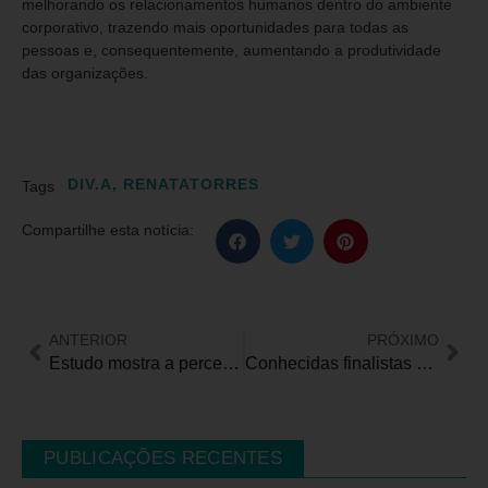
melhorando os relacionamentos humanos dentro do ambiente
corporativo, trazendo mais oportunidades para todas as
pessoas e, consequentemente, aumentando a produtividade
das organizações.
DIV.A
,
RENATATORRES
Tags
Compartilhe esta notícia:
ANTERIOR
PRÓXIMO
Estudo mostra a percepção dos paulistas sobre o Transtorno de Espectro Autista
Conhecidas finalistas e vencedoras do Prêmio Mulheres Raras 2023
PUBLICAÇÕES RECENTES