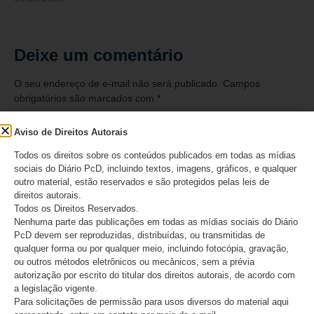
Deixe um comentário
O seu endereço de e-mail não será publicado.
Campos
obrigatórios são marcados com
*
Comentário
*
Aviso de Direitos Autorais
Todos os direitos sobre os conteúdos publicados em todas as mídias
sociais do Diário PcD, incluindo textos, imagens, gráficos, e qualquer
outro material, estão reservados e são protegidos pelas leis de
direitos autorais.
Todos os Direitos Reservados.
Nenhuma parte das publicações em todas as mídias sociais do Diário
PcD devem ser reproduzidas, distribuídas, ou transmitidas de
qualquer forma ou por qualquer meio, incluindo fotocópia, gravação,
ou outros métodos eletrônicos ou mecânicos, sem a prévia
autorização por escrito do titular dos direitos autorais, de acordo com
a legislação vigente.
Para solicitações de permissão para usos diversos do material aqui
Nome
*