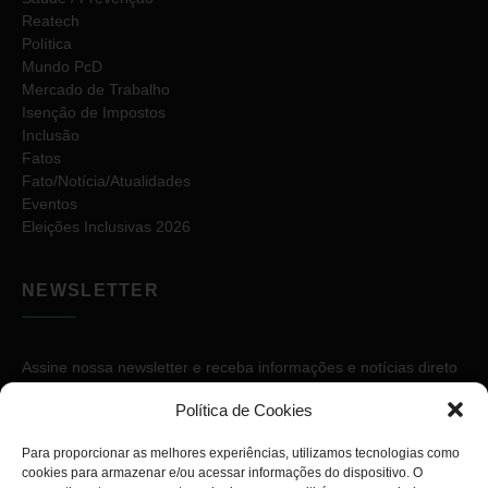
Reatech
Política
Mundo PcD
Mercado de Trabalho
Isenção de Impostos
Inclusão
Fatos
Fato/Notícia/Atualidades
Eventos
Eleições Inclusivas 2026
NEWSLETTER
Assine nossa newsletter e receba informações e notícias direto
no seu e-mail.
Política de Cookies
Para proporcionar as melhores experiências, utilizamos tecnologias como
cookies para armazenar e/ou acessar informações do dispositivo. O