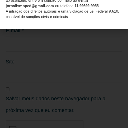
apresentado, entre em contato por meio do e-mail
jornalismopcd@gmail.com
ou telefone
11.99699 9955
.
A infração dos direitos autorais é uma violação de Lei Federal 9.610,
passível de sanções civis e criminais.
E-mail
*
Site
Salvar meus dados neste navegador para a
próxima vez que eu comentar.