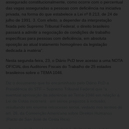
assegurado constitucionalmente, como ocorre com o percentual
das vagas asseguradas a pessoas com deficiência na iniciativa
privada, na forma do que estabelece a Lei nº 8.213, de 24 de
julho de 1991. 3. Com efeito, a depender da interpretação
fixada pelo Supremo Tribunal Federal, o direito brasileiro
passará a admitir a negociação de condições de trabalho
específicas para pessoas com deficiência, em absoluta
oposição ao atual tratamento homogêneo da legislação
dedicada à matéria”.
Nesta segunda-feira, 23, o Diário PcD teve acesso a uma NOTA
OFICIAL dos Auditores Fiscais do Trabalho de 25 estados
brasileiros sobre o TEMA 1046.
Diz o documento que foi encaminhado pelo Diário PcD a
Presidência do STF – Supremo Tribunal Federal que “a
eventual aprovação da aderência ao Tema-1046 em relação à
Lei de Cotas incorrerá em sérios prejuízos à inclusão,
resultando em enorme retrocesso social, vedado nos termos do
art. 26, da Convenção Americana sobre Direitos Humanos
(Pacto de San José de Costa Rica):