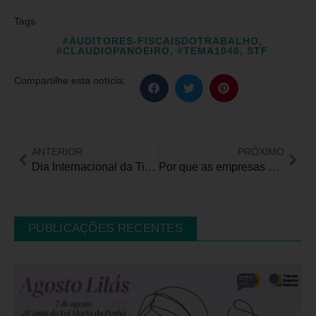
Tags
#AUDITORES-FISCAISDOTRABALHO
,
#CLAUDIOPANOEIRO
,
#TEMA1046
,
STF
Compartilhe esta notícia:
ANTERIOR
PRÓXIMO
Dia Internacional da Tireoide conscientiza sobre cuidados com glândula essencial ao corpo humano
Por que as empresas devem se preocupar com acessibilidade digital?
PUBLICAÇÕES RECENTES