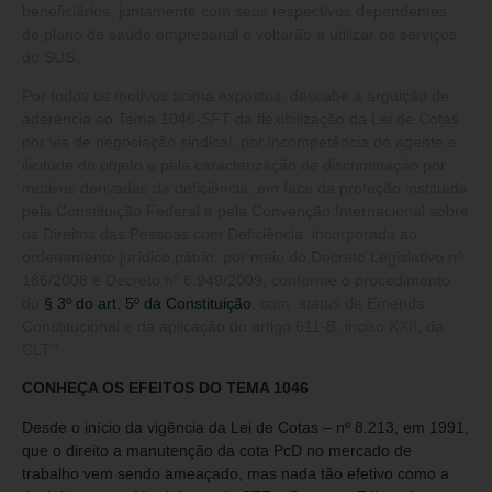
beneficiários, juntamente com seus respectivos dependentes,
de plano de saúde empresarial e voltarão a utilizar os serviços
do SUS.
Por todos os motivos acima expostos, descabe a arguição de
aderência ao Tema 1046-SFT da flexibilização da Lei de Cotas
por via de negociação sindical, por incompetência do agente e
ilicitude do objeto e pela caracterização de discriminação por
motivos derivadas da deficiência, em face da proteção instituída
pela Constituição Federal e pela Convenção Internacional sobre
os Direitos das Pessoas com Deficiência, incorporada ao
ordenamento jurídico pátrio, por meio do Decreto Legislativo nº
186/2008 e Decreto nº 6.949/2009, conforme o procedimento
do
§ 3º do art. 5º da Constituição
, com
status
de Emenda
Constitucional e da aplicação do artigo 611-B, inciso XXII, da
CLT.”
CONHEÇA OS EFEITOS DO TEMA 1046
Desde o início da vigência da Lei de Cotas – nº 8.213, em 1991,
que o direito a manutenção da cota PcD no mercado de
trabalho vem sendo ameaçado, mas nada tão efetivo como a