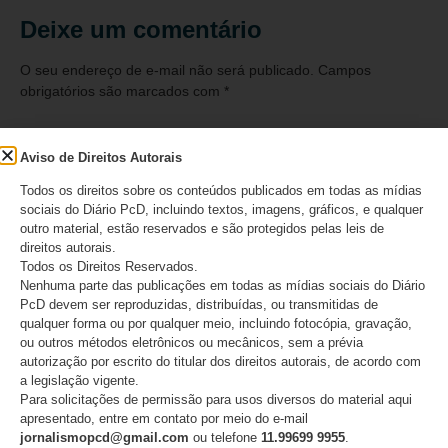
Deixe um comentário
O seu endereço de e-mail não será publicado.
Campos
obrigatórios são marcados com
*
Comentário
*
Aviso de Direitos Autorais
Todos os direitos sobre os conteúdos publicados em todas as mídias
sociais do Diário PcD, incluindo textos, imagens, gráficos, e qualquer
outro material, estão reservados e são protegidos pelas leis de
direitos autorais.
Todos os Direitos Reservados.
Nenhuma parte das publicações em todas as mídias sociais do Diário
PcD devem ser reproduzidas, distribuídas, ou transmitidas de
qualquer forma ou por qualquer meio, incluindo fotocópia, gravação,
ou outros métodos eletrônicos ou mecânicos, sem a prévia
autorização por escrito do titular dos direitos autorais, de acordo com
a legislação vigente.
Nome
*
Para solicitações de permissão para usos diversos do material aqui
apresentado, entre em contato por meio do e-mail
jornalismopcd@gmail.com
ou telefone
11.99699 9955
.