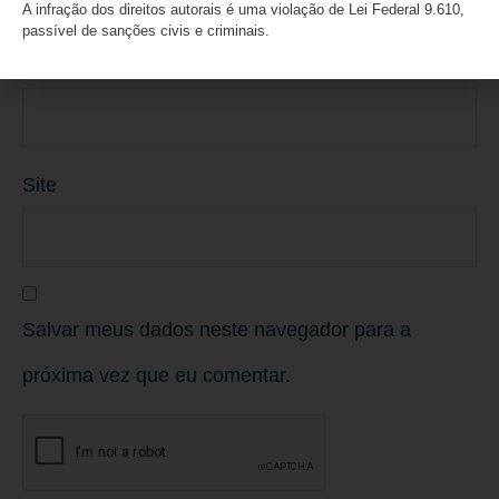
A infração dos direitos autorais é uma violação de Lei Federal 9.610,
passível de sanções civis e criminais.
E-mail
*
Site
Salvar meus dados neste navegador para a
próxima vez que eu comentar.