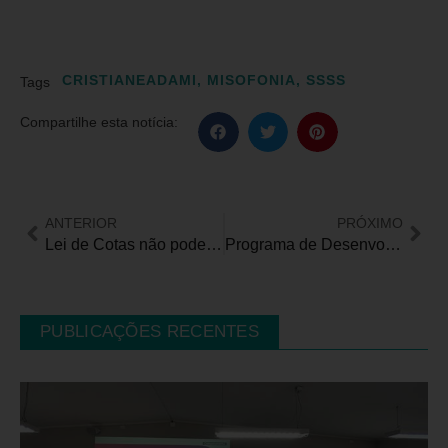
CRISTIANEADAMI
,
MISOFONIA
,
SSSS
Tags
Compartilhe esta notícia:
ANTERIOR
PRÓXIMO
Lei de Cotas não pode se curvar a Lei de Licitações
Programa de Desenvolvimento para PcDs da thyssenkrupp tem início em fevereiro
PUBLICAÇÕES RECENTES