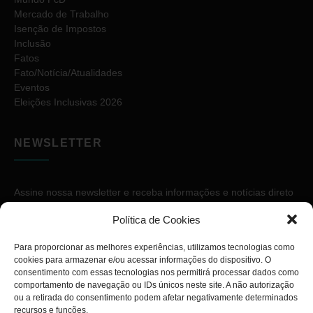
Mercado de Trabalho
Isenção de Impostos
Inclusão
Fatos
Fato/Notícia/Atualidades
Eventos
Eleições Inclusivas 2026
NEWSLETTER
Assine nossa newsletter e receba informações e notícias direto
no seu e-mail.
Política de Cookies
Para proporcionar as melhores experiências, utilizamos tecnologias como
cookies para armazenar e/ou acessar informações do dispositivo. O
consentimento com essas tecnologias nos permitirá processar dados como
comportamento de navegação ou IDs únicos neste site. A não autorização
ou a retirada do consentimento podem afetar negativamente determinados
ASSINAR
recursos e funções.