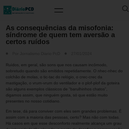
SAÚDE / PREVENÇÃO
As consequências da misofonia:
síndrome de quem tem aversão a
certos ruídos
Por
Jornalismo Diario PcD
27/01/2024
Ruídos, em geral, são sons que nos causam incômodo,
sobretudo quando são emitidos repetidamente. O nhec-nhec do
colchão de molas, o tic-tac do relógio, o crec-crec da
mastigação, o vrum-vrum do ventilador e o plof-plof da goteira
são alguns exemplos clássicos de “barulhinhos chatos”,
digamos assim, que ninguém gosta, só que estão muito
presentes no nosso cotidiano.
Em tese, dá para conviver com eles sem grandes problemas. É
assim com a maioria das pessoas, certo? Mas não com todas.
Há casos em que esse desconforto realmente alcança um grau