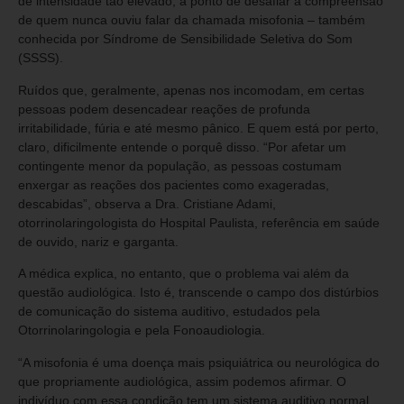
de intensidade tão elevado, a ponto de desafiar a compreensão
de quem nunca ouviu falar da chamada misofonia – também
conhecida por Síndrome de Sensibilidade Seletiva do Som
(SSSS).
Ruídos que, geralmente, apenas nos incomodam, em certas
pessoas podem desencadear reações de profunda
irritabilidade, fúria e até mesmo pânico. E quem está por perto,
claro, dificilmente entende o porquê disso. “Por afetar um
contingente menor da população, as pessoas costumam
enxergar as reações dos pacientes como exageradas,
descabidas”, observa a Dra. Cristiane Adami,
otorrinolaringologista do Hospital Paulista, referência em saúde
de ouvido, nariz e garganta.
A médica explica, no entanto, que o problema vai além da
questão audiológica. Isto é, transcende o campo dos distúrbios
de comunicação do sistema auditivo, estudados pela
Otorrinolaringologia e pela Fonoaudiologia.
“A misofonia é uma doença mais psiquiátrica ou neurológica do
que propriamente audiológica, assim podemos afirmar. O
indivíduo com essa condição tem um sistema auditivo normal.