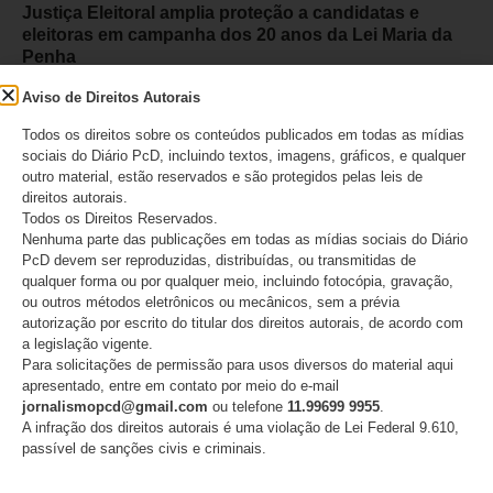
Justiça Eleitoral amplia proteção a candidatas e
eleitoras em campanha dos 20 anos da Lei Maria da
Penha
Aviso de Direitos Autorais
08/08/2026
Todos os direitos sobre os conteúdos publicados em todas as mídias
sociais do Diário PcD, incluindo textos, imagens, gráficos, e qualquer
outro material, estão reservados e são protegidos pelas leis de
direitos autorais.
Todos os Direitos Reservados.
Nenhuma parte das publicações em todas as mídias sociais do Diário
PcD devem ser reproduzidas, distribuídas, ou transmitidas de
qualquer forma ou por qualquer meio, incluindo fotocópia, gravação,
ou outros métodos eletrônicos ou mecânicos, sem a prévia
autorização por escrito do titular dos direitos autorais, de acordo com
a legislação vigente.
Para solicitações de permissão para usos diversos do material aqui
apresentado, entre em contato por meio do e-mail
jornalismopcd@gmail.com
ou telefone
11.99699 9955
.
Presidente do STF encaminha comunicado sobre
A infração dos direitos autorais é uma violação de Lei Federal 9.610,
julgamento das ADIs 7779 e 7790 aos chefes dos
passível de sanções civis e criminais.
Poderes antes da publicação do acórdão