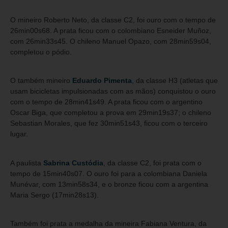
O mineiro Roberto Neto, da classe C2, foi ouro com o tempo de
26min00s68. A prata ficou com o colombiano Esneider Muñoz,
com 26min33s45. O chileno Manuel Opazo, com 28min59s04,
completou o pódio.
O também mineiro
Eduardo Pimenta
,
da classe H3 (atletas que
usam bicicletas impulsionadas com as mãos) conquistou o ouro
com o tempo de 28min41s49. A prata ficou com o argentino
Oscar Biga, que completou a prova em 29min19s37; o chileno
Sebastian Morales, que fez 30min51s43, ficou com o terceiro
lugar.
A paulista
Sabrina Custódia
, da classe C2, foi prata com o
tempo de 15min40s07. O ouro foi para a colombiana Daniela
Munévar, com 13min58s34, e o bronze ficou com a argentina
Maria Sergo (17min28s13).
Também foi prata a medalha da mineira Fabiana Ventura, da