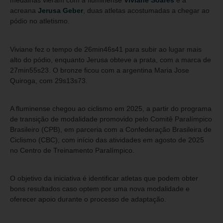
medalhas vieram com a fluminense
Viviane Soares
e a
acreana
Jerusa Geber
, duas atletas acostumadas a chegar ao
pódio no atletismo.
Viviane fez o tempo de 26min46s41 para subir ao lugar mais
alto do pódio, enquanto Jerusa obteve a prata, com a marca de
27min55s23. O bronze ficou com a argentina Maria Jose
Quiroga, com 29s13s73.
A fluminense chegou ao ciclismo em 2025, a partir do programa
de transição de modalidade promovido pelo Comitê Paralímpico
Brasileiro (CPB), em parceria com a Confederação Brasileira de
Ciclismo (CBC), com início das atividades em agosto de 2025
no Centro de Treinamento Paralímpico.
O objetivo da iniciativa é identificar atletas que podem obter
bons resultados caso optem por uma nova modalidade e
oferecer apoio durante o processo de adaptação.