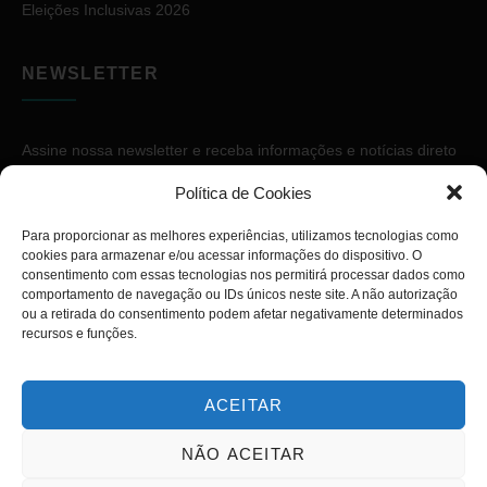
Eleições Inclusivas 2026
NEWSLETTER
Assine nossa newsletter e receba informações e notícias direto
no seu e-mail.
Política de Cookies
Para proporcionar as melhores experiências, utilizamos tecnologias como
cookies para armazenar e/ou acessar informações do dispositivo. O
consentimento com essas tecnologias nos permitirá processar dados como
comportamento de navegação ou IDs únicos neste site. A não autorização
ou a retirada do consentimento podem afetar negativamente determinados
ASSINAR
recursos e funções.
ACEITAR
NÃO ACEITAR
Copyright © 2026. Diário PcD. Todos os direitos reservados.