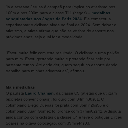
Já a acreana Jerusa é campeã paralímpica no atletismo nos
100m e nos 200m para a classe T11 (cegos) –
medalhas
conquistadas nos Jogos de Paris 2024
. Ela começou a
experimentar o ciclismo ainda no final de 2024. Sem deixar o
atletismo, a atleta afirma que não se vê fora do esporte nos
próximos anos, seja qual for a modalidade.
“Estou muito feliz com este resultado. O ciclismo é uma paixão
para mim. Estou gostando muito e pretendo ficar nele por
bastante tempo. Até onde der, quero seguir no esporte dando
trabalho para minhas adversárias”, afirmou.
Mais medalhas
O paulista
Lauro Chaman
, da classe C5 (atletas que utilizam
bicicletas convencionais), foi ouro com 34min30s81. O
colombiano Diego Dueñas foi prata com 36min26s56 e o
colombiano Juan Gómez foi bronze com 37min02s41. A disputa
ainda contou com ciclistas da classe C4 e teve o potiguar Dirceu
Soares na oitava colocação, com 39min44s03.