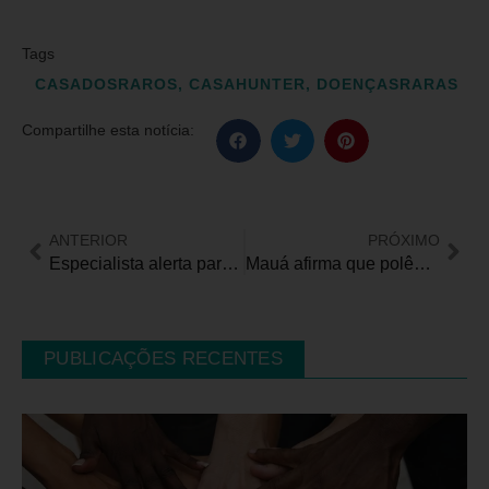
Tags
CASADOSRAROS
,
CASAHUNTER
,
DOENÇASRARAS
Compartilhe esta notícia:
ANTERIOR
PRÓXIMO
Especialista alerta para diagnóstico precoce e avanços no tratamento da Síndrome de Hunter
Mauá afirma que polêmica sobre o Conselho Municipal da Pessoa com Deficiência serão prestadas dentro do âmbito legal
PUBLICAÇÕES RECENTES