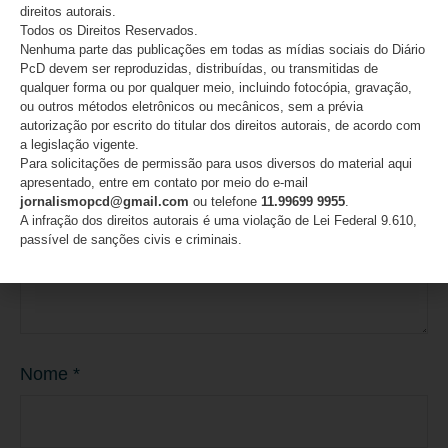
Deixe um comentário
direitos autorais.
Todos os Direitos Reservados.
O seu endereço de e-mail não será publicado.
Campos
Nenhuma parte das publicações em todas as mídias sociais do Diário
obrigatórios são marcados com
*
PcD devem ser reproduzidas, distribuídas, ou transmitidas de
qualquer forma ou por qualquer meio, incluindo fotocópia, gravação,
ou outros métodos eletrônicos ou mecânicos, sem a prévia
Comentário
*
autorização por escrito do titular dos direitos autorais, de acordo com
a legislação vigente.
Para solicitações de permissão para usos diversos do material aqui
apresentado, entre em contato por meio do e-mail
jornalismopcd@gmail.com
ou telefone
11.99699 9955
.
A infração dos direitos autorais é uma violação de Lei Federal 9.610,
passível de sanções civis e criminais.
Nome
*