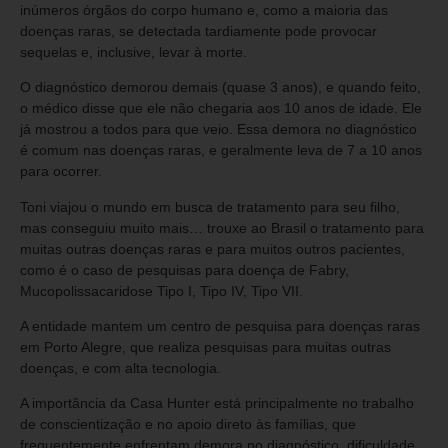
inúmeros órgãos do corpo humano e, como a maioria das
doenças raras, se detectada tardiamente pode provocar
sequelas e, inclusive, levar à morte.
O diagnóstico demorou demais (quase 3 anos), e quando feito,
o médico disse que ele não chegaria aos 10 anos de idade. Ele
já mostrou a todos para que veio. Essa demora no diagnóstico
é comum nas doenças raras, e geralmente leva de 7 a 10 anos
para ocorrer.
Toni viajou o mundo em busca de tratamento para seu filho,
mas conseguiu muito mais… trouxe ao Brasil o tratamento para
muitas outras doenças raras e para muitos outros pacientes,
como é o caso de pesquisas para doença de Fabry,
Mucopolissacaridose Tipo I, Tipo IV, Tipo VII.
A entidade mantem um centro de pesquisa para doenças raras
em Porto Alegre, que realiza pesquisas para muitas outras
doenças, e com alta tecnologia.
A importância da Casa Hunter está principalmente no trabalho
de conscientização e no apoio direto às famílias, que
frequentemente enfrentam demora no diagnóstico, dificuldade