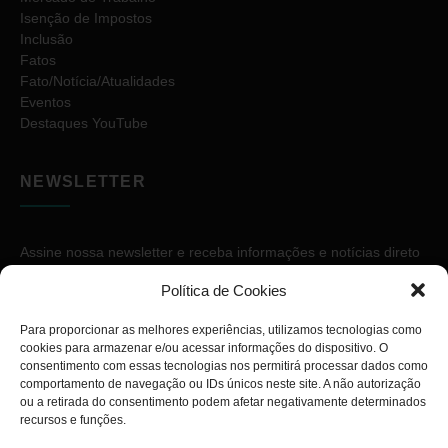
Isenção de Impostos
Inclusão
Fatos
Fato/Notícia/Atualidades
Eventos
Destaques YouTube
NEWSLETTER
Assine nossa newsletter e receba informações e notícias direto
no seu e-mail.
Política de Cookies
Para proporcionar as melhores experiências, utilizamos tecnologias como
cookies para armazenar e/ou acessar informações do dispositivo. O
consentimento com essas tecnologias nos permitirá processar dados como
comportamento de navegação ou IDs únicos neste site. A não autorização
ou a retirada do consentimento podem afetar negativamente determinados
ASSINAR
recursos e funções.