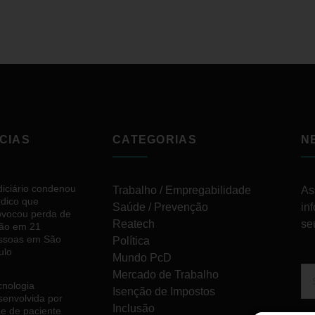
CIAS
CATEGORIAS
N
diciário condenou
Trabalho / Empregabilidade
As
dico que
Saúde / Prevenção
in
ovocou perda de
Reatech
se
são em 21
ssoas em São
Política
ulo
Mundo PcD
Mercado de Trabalho
cnologia
Isenção de Impostos
senvolvida por
Inclusão
e de paciente