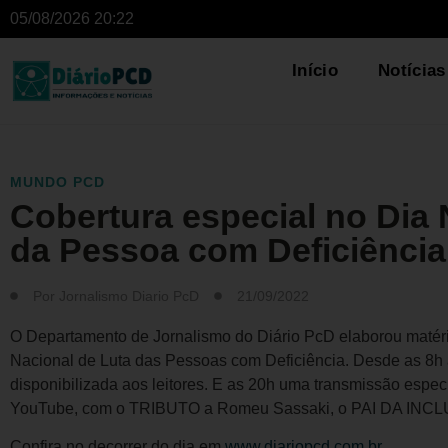
05/08/2026 20:22
Início
Notícias
MUNDO PCD
Cobertura especial no Dia 
da Pessoa com Deficiência
Por
Jornalismo Diario PcD
21/09/2022
O Departamento de Jornalismo do Diário PcD elaborou matéria
Nacional de Luta das Pessoas com Deficiência. Desde as 8h 
disponibilizada aos leitores. E as 20h uma transmissão espec
YouTube, com o TRIBUTO a Romeu Sassaki, o PAI DA INC
Confira no decorrer do dia em
www.diariopcd.com.br