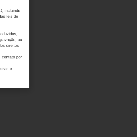
D, incluindo
las leis de
roduzidas,
 gravação, ou
os direitos
 contato por
civis e