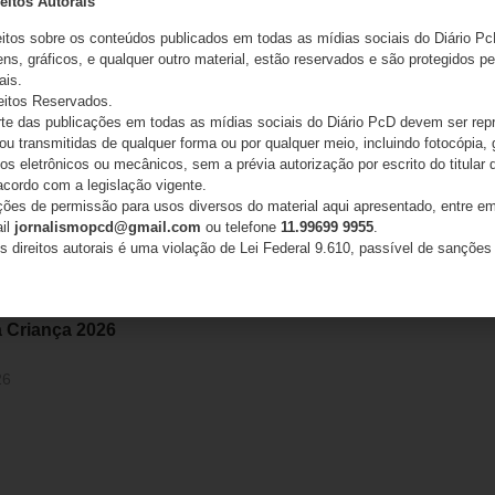
eitos Autorais
eitos sobre os conteúdos publicados em todas as mídias sociais do Diário Pc
ns, gráficos, e qualquer outro material, estão reservados e são protegidos pe
ais.
eitos Reservados.
e das publicações em todas as mídias sociais do Diário PcD devem ser rep
 ou transmitidas de qualquer forma ou por qualquer meio, incluindo fotocópia,
s eletrônicos ou mecânicos, sem a prévia autorização por escrito do titular d
acordo com a legislação vigente.
ações de permissão para usos diversos do material aqui apresentado, entre em
ail
jornalismopcd@gmail.com
ou telefone
11.99699 9955
.
s direitos autorais é uma violação de Lei Federal 9.610, passível de sanções 
 respiratórias, novas vacinas e
uditiva estarão em debate no
 Criança 2026
26