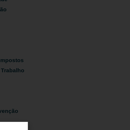
ião
s
 Impostos
 Trabalho
evenção