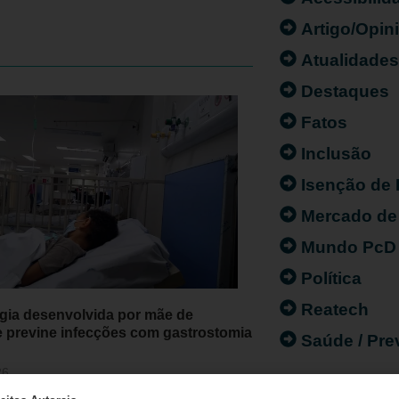
Artigo/Opin
Atualidade
Destaques
Fatos
Inclusão
Isenção de
Mercado de
Mundo PcD
Política
Reatech
gia desenvolvida por mãe de
e previne infecções com gastrostomia
Saúde / Pr
26