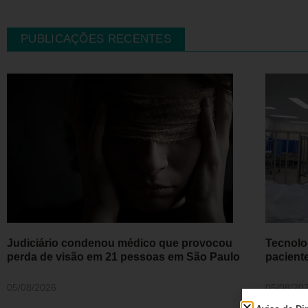
PUBLICAÇÕES RECENTES
Judiciário condenou médico que provocou
Tecnolo
perda de visão em 21 pessoas em São Paulo
pacient
05/08/2026
05/08/20