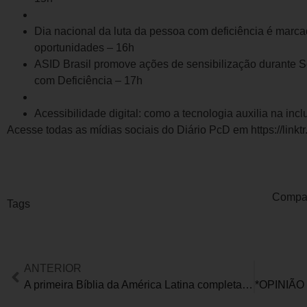
Dia nacional da luta da pessoa com deficiência é marca
oportunidades – 16h
ASID Brasil promove ações de sensibilização durante
com Deficiência – 17h
Acessibilidade digital: como a tecnologia auxilia na in
Acesse todas as mídias sociais do Diário PcD em https://linktr
Compart
Tags
ANTERIOR
A primeira Bíblia da América Latina completa em língua brasileira de sinais já está disponível!