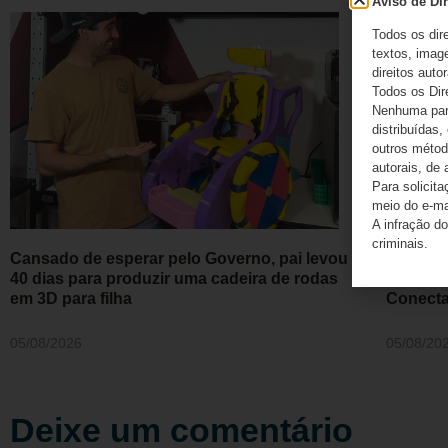
Aviso de Dir
Todos os dir
textos, image
direitos autor
Todos os Dir
Nenhuma part
distribuídas,
outros método
autorais, de 
Para solicit
meio do e-m
A infração do
criminais.
Cansado de esperar pelo Governo, pai levou
Doenças
40 dias para produzir uma cadeira de rodas
saúde a
em 3D para filha
Conecta
05/08/2026
05/08/20
Deixe um comentário