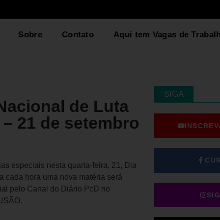
Sobre
Contato
Aqui tem Vagas de Trabal
SIGA
Nacional de Luta
 – 21 de setembro
INSCREV
CU
s especiais nesta quarta-feira, 21, Dia
a cada hora uma nova matéria será
ial pelo Canal do Diário PcD no
SI
LUSÃO.