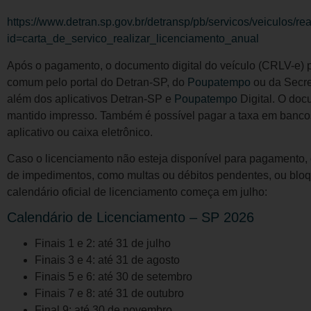
https://www.detran.sp.gov.br/detransp/pb/servicos/veiculos/r
id=carta_de_servico_realizar_licenciamento_anual
Após o pagamento, o documento digital do veículo (CRLV-e) 
comum pelo portal do Detran-SP, do
Poupatempo
ou da Secret
além dos aplicativos Detran-SP e
Poupatempo
Digital. O doc
mantido impresso. Também é possível pagar a taxa em bancos
aplicativo ou caixa eletrônico.
Caso o licenciamento não esteja disponível para pagamento, o 
de impedimentos, como multas ou débitos pendentes, ou bloque
calendário oficial de licenciamento começa em julho:
Calendário de Licenciamento – SP 2026
Finais 1 e 2: até 31 de julho
Finais 3 e 4: até 31 de agosto
Finais 5 e 6: até 30 de setembro
Finais 7 e 8: até 31 de outubro
Final 9: até 30 de novembro