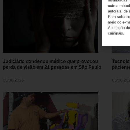
distribuídas,
outros método
autorais, de 
Para solicit
meio do e-m
A infração do
criminais.
Judiciário condenou médico que provocou
Tecnolo
perda de visão em 21 pessoas em São Paulo
pacient
05/08/2026
05/08/20