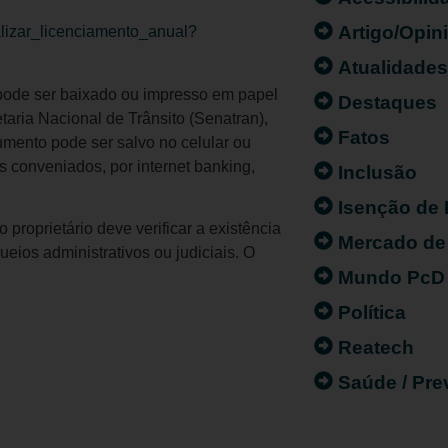
Artigo/Opin
ealizar_licenciamento_anual?
Atualidade
pode ser baixado ou impresso em papel
Destaques
aria Nacional de Trânsito (Senatran),
Fatos
umento pode ser salvo no celular ou
 conveniados, por internet banking,
Inclusão
Isenção de
proprietário deve verificar a existência
Mercado de
ios administrativos ou judiciais. O
Mundo PcD
Política
Reatech
Saúde / Pr