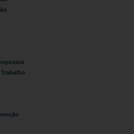
ião
s
 Impostos
 Trabalho
evenção