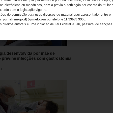
 ou transmitidas de qualquer forma ou por qualquer meio, incluindo fotocópia,
s eletrônicos ou mecânicos, sem a prévia autorização por escrito do titular d
acordo com a legislação vigente.
ações de permissão para usos diversos do material aqui apresentado, entre em
ail
jornalismopcd@gmail.com
ou telefone
11.99699 9955
.
s direitos autorais é uma violação de Lei Federal 9.610, passível de sanções 
gia desenvolvida por mãe de
e previne infecções com gastrostomia
26