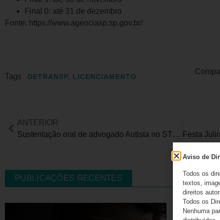
Final 0: até 31 de dezembro
Fonte: https://www.agenciasp.sp.gov.br/
Compart
Tags
DETRANSP
,
LICENCIAMENTO
ANTERIOR
Sustentação oral de advogado Autista no STF repercute em todo Brasil
Aviso de Dir
Todos os dir
PUBLICAÇÕES RECENTES
textos, image
direitos autor
Todos os Dir
Nenhuma part