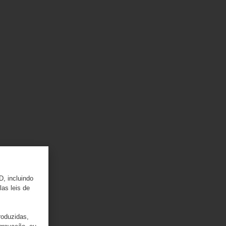
D, incluindo
las leis de
roduzidas,