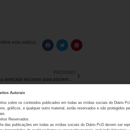
ilhe esta notícia:
PRÓXIMO
Festa Julina arrecada recursos para pacientes com paralisia cerebral grave
eitos Autorais
eitos sobre os conteúdos publicados em todas as mídias sociais do Diário Pc
ns, gráficos, e qualquer outro material, estão reservados e são protegidos pe
ais.
eitos Reservados.
e das publicações em todas as mídias sociais do Diário PcD devem ser rep