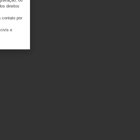
 gravação, ou
os direitos
 contato por
civis e