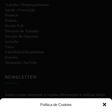
Trabalho / Empregabilidade
Saúde / Prevenção
Reatech
Política
Mundo PcD
Mercado de Trabalho
Isenção de Impostos
Inclusão
Fatos
Fato/Notícia/Atualidades
Eventos
Destaques YouTube
NEWSLETTER
Assine nossa newsletter e receba informações e notícias direto
no seu e-mail.
Política de Cookies