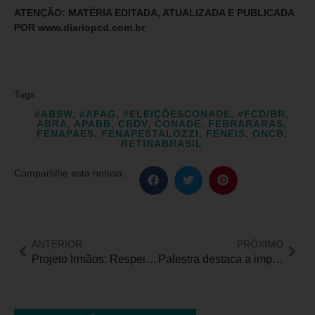
ATENÇÃO: MATÉRIA EDITADA, ATUALIZADA E PUBLICADA
POR www.diariopcd.com.br
Tags
#ABSW
,
#AFAG
,
#ELEIÇÕESCONADE
,
#FCD/BR
,
ABRA
,
APABB
,
CBDV
,
CONADE
,
FEBRARARAS
,
FENAPAES
,
FENAPESTALOZZI
,
FENEIS
,
ONCB
,
RETINABRASIL
Compartilhe esta notícia:
ANTERIOR
PRÓXIMO
Projeto Irmãos: Respeitando as diferenças. Ressignificando identidades
Palestra destaca a importância do pedagogo na educação especial