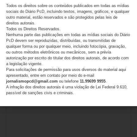
urgência do fortalecimento de redes de apoio
Todos os direitos sobre os conteúdos publicados em todas as mídias
sociais do Diário PcD, incluindo textos, imagens, gráficos, e qualquer
07/08/2026
outro material, estão reservados e são protegidos pelas leis de
direitos autorais.
Todos os Direitos Reservados.
Nenhuma parte das publicações em todas as mídias sociais do Diário
Deixe um comentário
PcD devem ser reproduzidas, distribuídas, ou transmitidas de
qualquer forma ou por qualquer meio, incluindo fotocópia, gravação,
ou outros métodos eletrônicos ou mecânicos, sem a prévia
O seu endereço de e-mail não será publicado.
Campos
autorização por escrito do titular dos direitos autorais, de acordo com
obrigatórios são marcados com
*
a legislação vigente.
Para solicitações de permissão para usos diversos do material aqui
Comentário
*
apresentado, entre em contato por meio do e-mail
jornalismopcd@gmail.com
ou telefone
11.99699 9955
.
A infração dos direitos autorais é uma violação de Lei Federal 9.610,
passível de sanções civis e criminais.