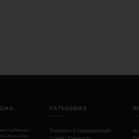
CIAS
CATEGORIAS
N
reet Cadeirante
Trabalho / Empregabilidade
As
tual leva aulas
Saúde / Prevenção
in