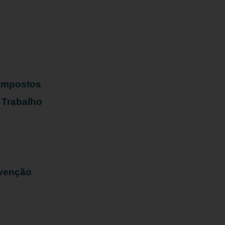
s
 Impostos
 Trabalho
evenção