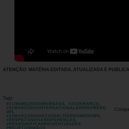
ATENÇÃO: MATÉRIA EDITADA, ATUALIZADA E PUBLICAD
Tags
#21/MARÇO/DOWN/BRASIL
,
#21DEMARÇO
,
#21MARÇODIAINTERNACIONALSÍNDROMEDO
Compart
WN
,
#21MARÇODIANACIONALSÍNDROMEDOWN
,
#RESPEITANDOASDIFERENÇAS
,
#RESSIGNIFICANDOIDENTIDADES
,
PROJETOIRMÃOS