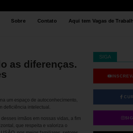
Sobre
Contato
Aqui tem Vagas de Trabal
SIGA
o as diferenças.
es
INSCREV
CU
iona um espaço de autoconhecimento,
deficiência intelectual.
SI
o desses irmãos em nossas vidas, a fim
ontal, que respeita e valoriza o
SÃO, nos meios familiares, setores