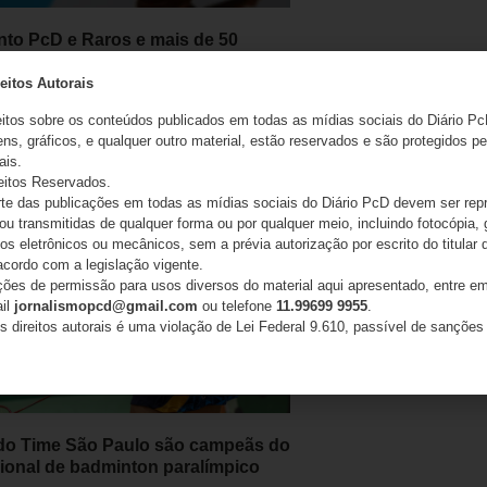
to PcD e Raros e mais de 50
es brasileiras pedem retratação do
o
eitos Autorais
eitos sobre os conteúdos publicados em todas as mídias sociais do Diário Pc
26
ns, gráficos, e qualquer outro material, estão reservados e são protegidos pe
ais.
eitos Reservados.
e das publicações em todas as mídias sociais do Diário PcD devem ser rep
 ou transmitidas de qualquer forma ou por qualquer meio, incluindo fotocópia,
s eletrônicos ou mecânicos, sem a prévia autorização por escrito do titular d
acordo com a legislação vigente.
ações de permissão para usos diversos do material aqui apresentado, entre em
ail
jornalismopcd@gmail.com
ou telefone
11.99699 9955
.
s direitos autorais é uma violação de Lei Federal 9.610, passível de sanções 
 do Time São Paulo são campeãs do
cional de badminton paralímpico