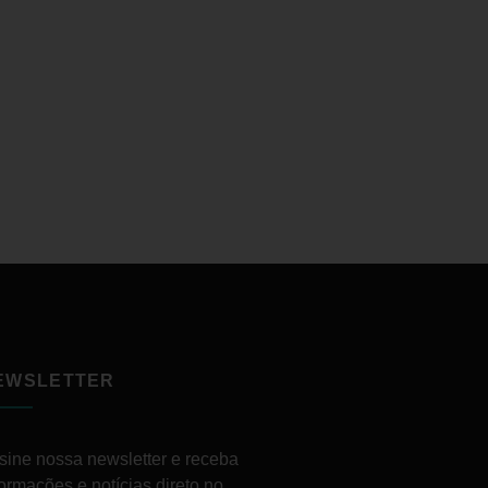
EWSLETTER
sine nossa newsletter e receba
formações e notícias direto no