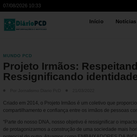
07/08/2026 10:33
Início
Notícias
MUNDO PCD
Projeto Irmãos: Respeitand
Ressignificando identidad
Por
Jornalismo Diario PcD
21/03/2022
Criado em 2014, o Projeto Irmãos é um coletivo que proporc
compartilhamento e confiança entre os irmãos de pessoas com 
“Parte do nosso DNA, nosso objetivo é ressignificar o impact
de protagonizarmos a construção de uma sociedade mais horiz
potencial do outro. Atuamos como EMBAIXADORES DA INCLU