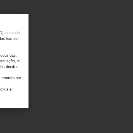
D, incluindo
las leis de
roduzidas,
 gravação, ou
os direitos
 contato por
civis e